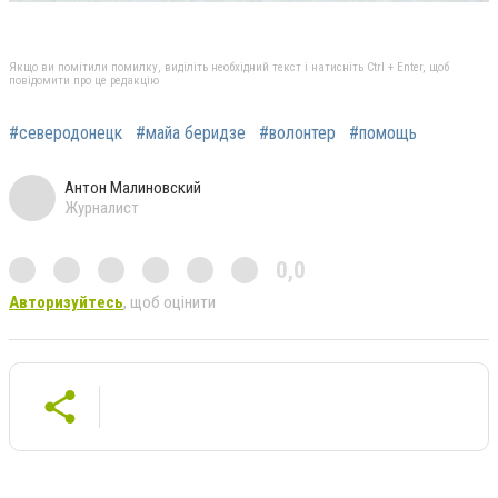
Якщо ви помітили помилку, виділіть необхідний текст і натисніть Ctrl + Enter, щоб
повідомити про це редакцію
#северодонецк
#майа беридзе
#волонтер
#помощь
Антон Малиновский
Журналист
0,0
Авторизуйтесь
, щоб оцінити