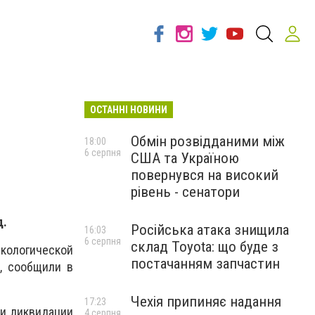
ОСТАННІ НОВИНИ
Обмін розвідданими між
18:00
6 серпня
США та Україною
повернувся на високий
рівень - сенатори
д.
Російська атака знищила
16:03
6 серпня
склад Toyota: що буде з
экологической
постачанням запчастин
, сообщили в
Чехія припиняє надання
17:23
и ликвидации
4 серпня