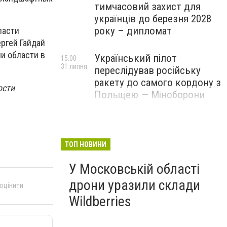
тимчасовий захист для
українців до березня 2028
року – дипломат
ласти
ергей Гайдай
и области в
Український пілот
15:00
31 липня
переслідував російську
ракету до самого кордону з
ости
Польщею — Міноборони
ТОП НОВИНИ
У Московській області
дрони уразили склади
 оцінити
Wildberries