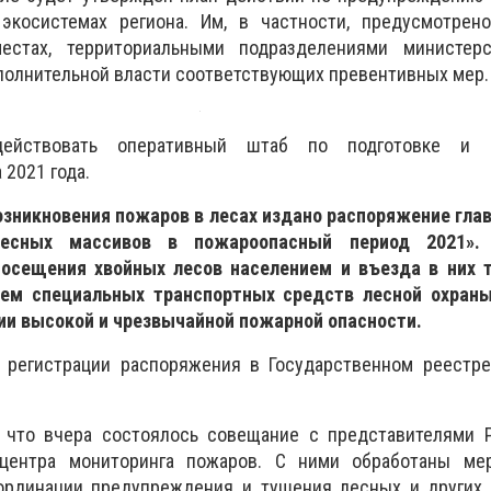
экосистемах региона. Им, в частности, предусмотрен
естах, территориальными подразделениями министер
полнительной власти соответствующих превентивных мер.
действовать оперативный штаб по подготовке и 
 2021 года.
зникновения пожаров в лесах издано распоряжение глав
лесных массивов в пожароопасный период 2021».
посещения хвойных лесов населением и въезда в них 
ием специальных транспортных средств лесной охран
нии высокой и чрезвычайной пожарной опасности.
 регистрации распоряжения в Государственном реестре
, что вчера состоялось совещание с представителями Р
 центра мониторинга пожаров. С ними обработаны ме
ординации предупреждения и тушения лесных и других