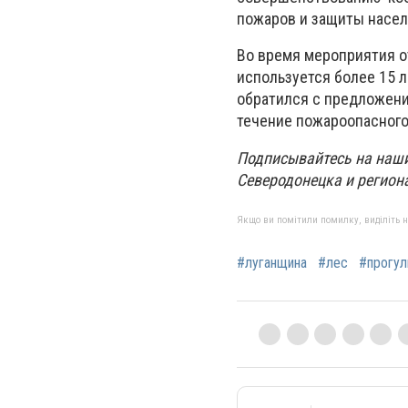
пожаров и защиты насел
Во время мероприятия о
используется более 15 л
обратился с предложени
течение пожароопасного
Подписывайтесь на наш
Северодонецка и региона
Якщо ви помітили помилку, виділіть нео
#луганщина
#лес
#прогул