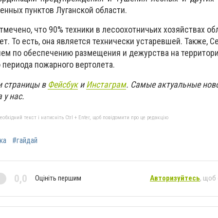
енных пунктов Луганской области.
тмечено, что 90% техники в лесоохотничьих хозяйствах об
ет. То есть, она является технически устаревшей. Также, С
ем по обеспечению размещения и дежурства на территори
 периода пожарного вертолета.
и страницы в
Фейсбук
и
Инстаграм
. Самые актуальные нов
 у нас.
бхідний текст і натисніть Ctrl + Enter, щоб повідомити про це редакцію
ка
#гайдай
0,0
Оцініть першим
Авторизуйтесь
, щоб