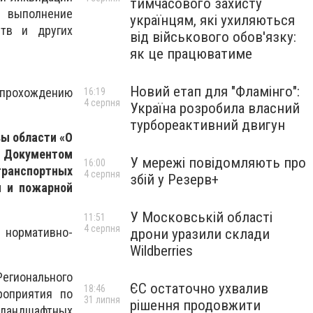
тимчасового захисту
о выполнение
українцям, які ухиляються
ств и других
від військового обов'язку:
як це працюватиме
Новий етап для "Фламінго":
прохождению
16:19
4 серпня
Україна розробила власний
турбореактивний двигун
ы области «О
 Документом
У мережі повідомляють про
16:00
транспортных
4 серпня
збій у Резерв+
ы и пожарной
У Московській області
11:51
4 серпня
 нормативно-
дрони уразили склади
Wildberries
егионального
ЄС остаточно ухвалив
18:46
роприятия по
31 липня
рішення продовжити
 ландшафтных