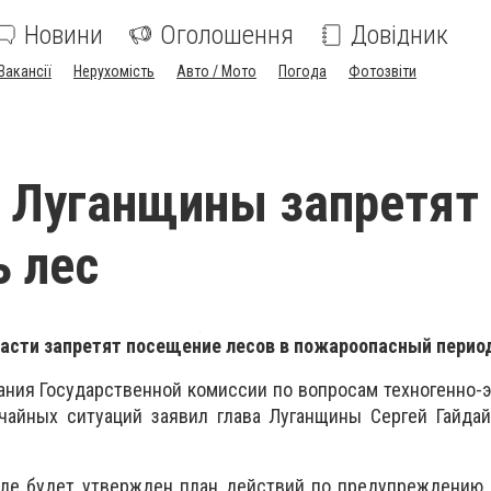
Новини
Оголошення
Довідник
Вакансії
Нерухомість
Авто / Мото
Погода
Фотозвіти
 Луганщины запретят
 лес
асти запретят посещение лесов в пожароопасный перио
ания Государственной комиссии по вопросам техногенно-
чайных ситуаций заявил глава Луганщины Сергей Гайдай
еле будет утвержден план действий по предупреждению 