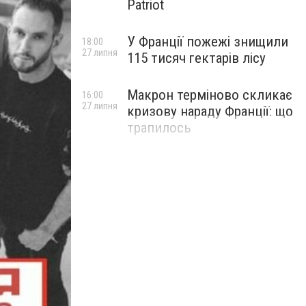
Patriot
У Франції пожежі знищили
18:00
27 липня
115 тисяч гектарів лісу
Макрон терміново скликає
16:00
27 липня
кризову нараду Франції: що
трапилось