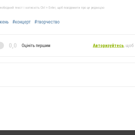
бхідний текст і натисніть Ctrl + Enter, щоб повідомити про це редакцію
жень
#концерт
#творчество
0,0
Оцініть першим
Авторизуйтесь
, щоб