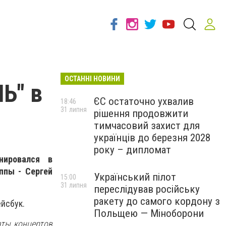
ОСТАННІ НОВИНИ
Ь" в
ЄС остаточно ухвалив
18:46
31 липня
рішення продовжити
тимчасовий захист для
українців до березня 2028
року – дипломат
нировался в
ппы - Сергей
Український пілот
15:00
31 липня
переслідував російську
ракету до самого кордону з
йсбук.
Польщею — Міноборони
аты концертов