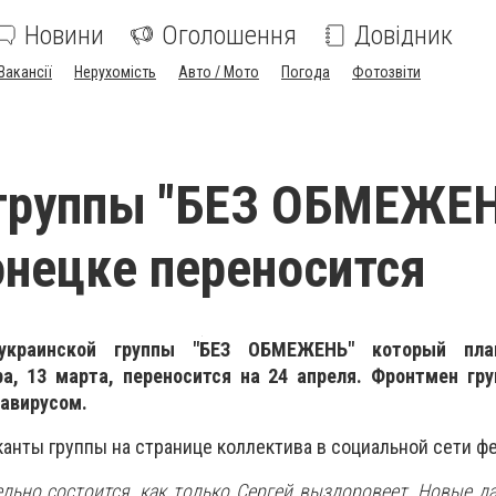
Новини
Оголошення
Довідник
Вакансії
Нерухомість
Авто / Мото
Погода
Фотозвіти
группы "БЕЗ ОБМЕЖЕН
нецке переносится
 украинской группы "БЕЗ ОБМЕЖЕНЬ" который пла
а, 13 марта, переносится на 24 апреля. Фронтмен гру
навирусом.
анты группы на странице коллектива в социальной сети фе
ельно состоится, как только Сергей выздоровеет. Новые д