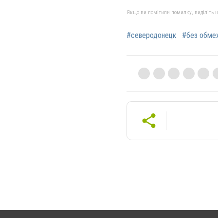
Якщо ви помітили помилку, виділіть нео
#северодонецк
#без обме