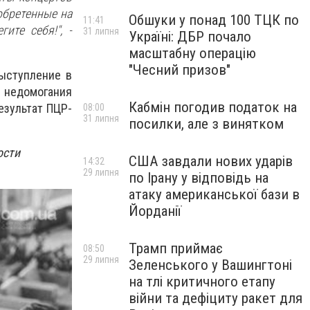
обретенные на
Обшуки у понад 100 ТЦК по
11:41
ите себя!", -
31 липня
Україні: ДБР почало
масштабну операцію
"Чесний призов"
ыступление в
ь недомогания
Кабмін погодив податок на
езультат ПЦР-
08:00
31 липня
посилки, але з винятком
ости
США завдали нових ударів
14:32
29 липня
по Ірану у відповідь на
атаку американської бази в
Йорданії
Трамп приймає
08:50
29 липня
Зеленського у Вашингтоні
на тлі критичного етапу
війни та дефіциту ракет для