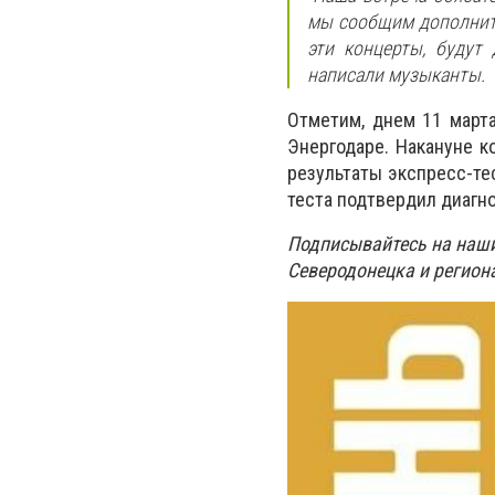
мы сообщим дополните
эти концерты, будут 
написали музыканты.
Отметим, днем 11 март
Энергодаре. Накануне к
результаты экспресс-тес
теста подтвердил диагно
Подписывайтесь на наш
Северодонецка и региона