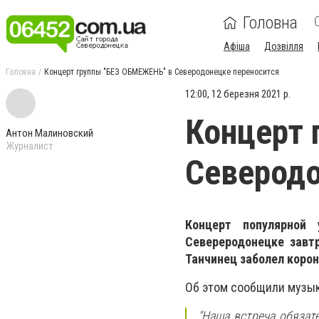
Головна
Афіша
Дозвілля
Головна
Концерт группы "БЕЗ ОБМЕЖЕНЬ" в Северодонецке переносится
12:00, 12 березня 2021 р.
Концерт 
Антон Малиновский
Журналист
Северодо
Концерт популярной
Севереродонецке завтр
Танчинец заболел коро
Об этом сообщили музык
"Наша встреча обязат