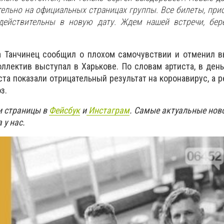
льно на официальных страницах группы. Все билеты, при
действительны в новую дату. Ждем нашей встречи, берег
а Танчинец сообщил о плохом самочувствии и отменил в
оллектив выступал в Харькове. По словам артиста, в ден
та показали отрицательный результат на коронавирус, а р
з.
и страницы в
Фейсбук
и
Инстаграм
. Самые актуальные нов
 у нас.