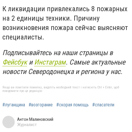
К ликвидации привлекались 8 пожарных
на 2 единицы техники. Причину
возникновения пожара сейчас выясняют
специалисты.
Подписывайтесь на наши страницы в
Фейсбук
и
Инстаграм
. Самые актуальные
новости Северодонецка и региона у нас.
Якщо ви помітили помилку, виділіть необхідний текст і натисніть Ctrl + Enter, щоб
повідомити про це редакцію
#луганщина
#возгорание
#скорая помощь
#спасатели
Антон Малиновский
Журналист