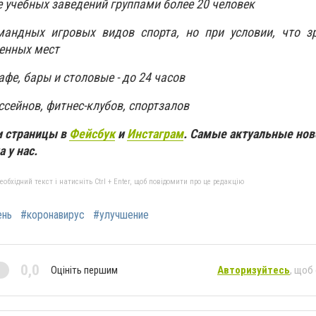
е учебных заведений группами более 20 человек
андных игровых видов спорта, но при условии, что зр
енных мест
афе, бары и столовые - до 24 часов
ссейнов, фитнес-клубов, спортзалов
и страницы в
Фейсбук
и
Инстаграм
. Самые актуальные нов
 у нас.
бхідний текст і натисніть Ctrl + Enter, щоб повідомити про це редакцію
ень
#коронавирус
#улучшение
0,0
Оцініть першим
Авторизуйтесь
, щоб