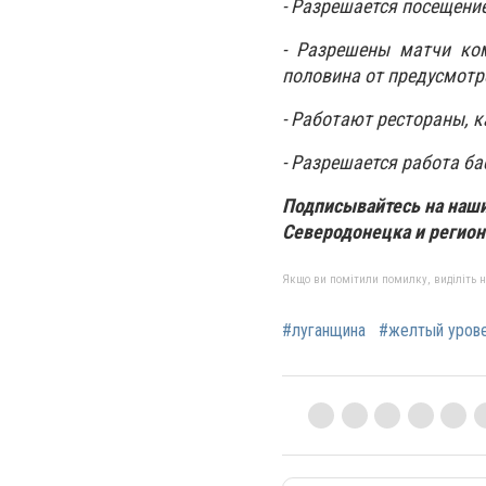
- Разрешается посещени
- Разрешены матчи ком
половина от предусмотр
- Работают рестораны, к
- Разрешается работа ба
Подписывайтесь на наш
Северодонецка и региона
Якщо ви помітили помилку, виділіть нео
#луганщина
#желтый уров