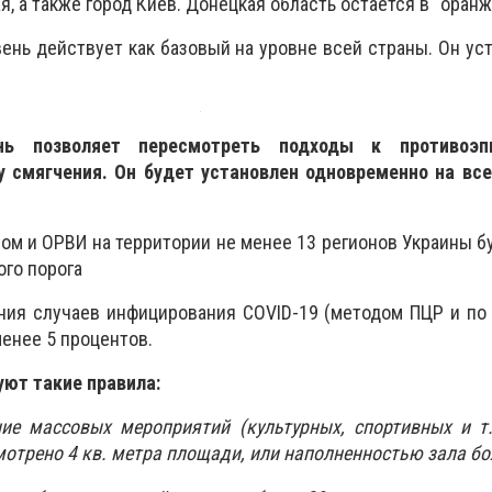
я, а также город Киев. Донецкая область остается в "оранж
ень действует как базовый на уровне всей страны. Он ус
нь позволяет пересмотреть подходы к противоэп
у смягчения. Он будет установлен одновременно на все
пом и ОРВИ на территории не менее 13 регионов Украины б
го порога
ния случаев инфицирования COVID-19 (методом ПЦР и по
менее 5 процентов.
уют такие правила:
ие массовых мероприятий (культурных, спортивных и т.
мотрено 4 кв. метра площади, или наполненностью зала бо