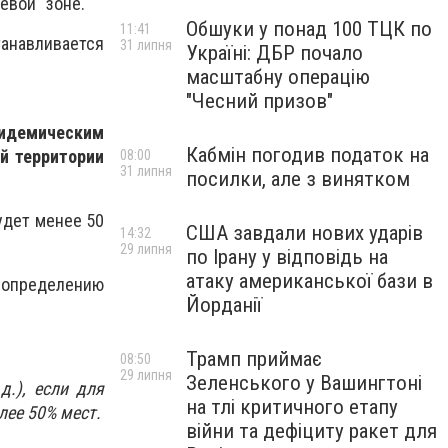
евой" зоне.
Обшуки у понад 100 ТЦК по
11:41
танавливается
31 липня
Україні: ДБР почало
масштабну операцію
"Чесний призов"
идемическим
Кабмін погодив податок на
й территории
08:00
31 липня
посилки, але з винятком
удет менее 50
США завдали нових ударів
14:32
29 липня
по Ірану у відповідь на
атаку американської бази в
 определению
Йорданії
Трамп приймає
08:50
29 липня
Зеленського у Вашингтоні
д.), если для
на тлі критичного етапу
лее 50% мест.
війни та дефіциту ракет для