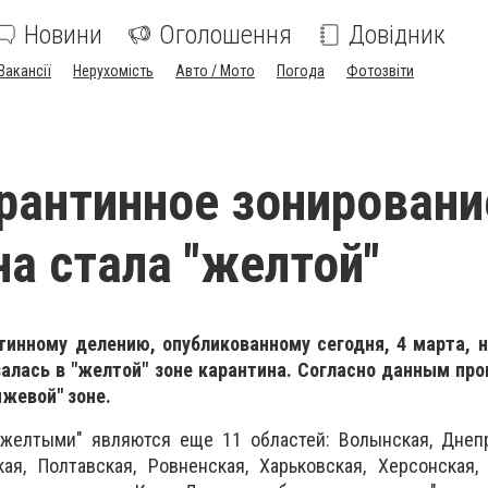
Новини
Оголошення
Довідник
Вакансії
Нерухомість
Авто / Мото
Погода
Фотозвіти
рантинное зонировани
а стала "желтой"
тинному делению, опубликованному сегодня, 4 марта, н
залась в "желтой" зоне карантина. Согласно данным пр
жевой" зоне.
"желтыми" являются еще 11 областей: Волынская, Днепр
ая, Полтавская, Ровненская, Харьковская, Херсонская,