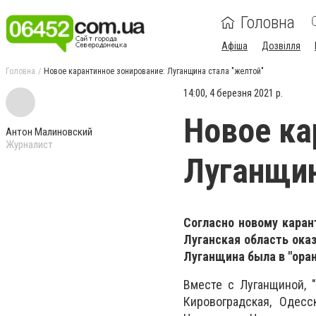
Головна
Афіша
Дозвілля
Головна
Новое карантинное зонирование: Луганщина стала "желтой"
14:00, 4 березня 2021 р.
Новое ка
Антон Малиновский
Журналист
Луганщин
Согласно новому каран
Луганская область ока
Луганщина была в "оран
Вместе с Луганщиной, 
Кировоградская, Одесск