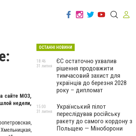
ОСТАННІ НОВИНИ
е:
ЄС остаточно ухвалив
18:46
31 липня
рішення продовжити
тимчасовий захист для
українців до березня 2028
року – дипломат
а сайте МОЗ,
ошлой недели,
Український пілот
15:00
31 липня
переслідував російську
ракету до самого кордону з
опетровская,
Польщею — Міноборони
 Хмельницкая,