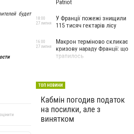
Patriot
ителей будет
У Франції пожежі знищили
18:00
27 липня
115 тисяч гектарів лісу
Макрон терміново скликає
16:00
27 липня
кризову нараду Франції: що
трапилось
ости
ТОП НОВИНИ
Кабмін погодив податок
на посилки, але з
 оцінити
винятком