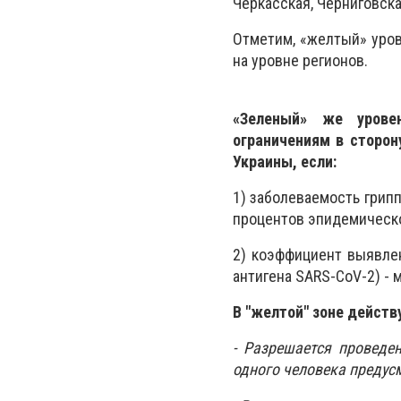
Черкасская, Черниговска
Отметим, «желтый» уров
на уровне регионов.
«Зеленый» же урове
ограничениям в сторон
Украины, если:
1) заболеваемость грип
процентов эпидемическо
2) коэффициент выявле
антигена SARS-CoV-2) - 
В "желтой" зоне действ
- Разрешается проведен
одного человека предус