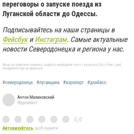
переговоры о запуске поезда из
Луганской области до Одессы.
Подписывайтесь на наши страницы в
Фейсбук
и
Инстаграм
. Самые актуальные
новости Северодонецка и региона у нас.
Якщо ви помітили помилку, виділіть необхідний текст і натисніть Ctrl + Enter, щоб
повідомити про це редакцію
#северодонецк
#луганщина
#аэропорт
#донбасс
Антон Малиновский
Журналист
0,0
Авторизуйтесь
, щоб оцінити