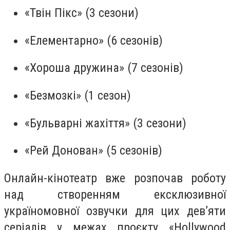
«Твін Пікс» (3 сезони)
«Елементарно» (6 сезонів)
«Хороша дружина» (7 сезонів)
«Безмозкі» (1 сезон)
«Бульварні жахіття» (3 сезони)
«Рей Донован» (5 сезонів)
Онлайн-кінотеатр вже розпочав роботу
над створенням ексклюзивної
україномовної озвучки для цих дев’яти
серіалів у межах проєкту «Hollywood