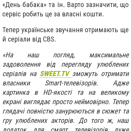
«День бабака» та ін. Варто зазначити, що
сервіс робить це за власні кошти.
Тепер українське звучання отримають ще
й серіали від CBS.
«На наш погляд, максимальне
задоволення від перегляду улюблених
серіалів на
SWEET.TV
зможуть отримати
власники Smart-телевізорів. Адже
картинка в HD-якості та на великому
екрані виглядає просто неймовірно. Тепер
глядачі повністю занурюються в сюжет та
гру улюблених акторів. До того ж, наш
додаток для смарт телевізорів дуже