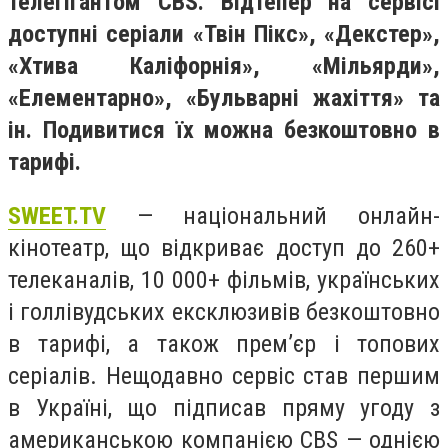
телегігантом CBS. Відтепер на сервісі
доступні серіали «Твін Пікс», «Декстер»,
«Хтива Каліфорнія», «Мільярди»,
«Елементарно», «Бульварні жахіття» та
ін. Подивитися їх можна безкоштовно в
тарифі.
SWEET.TV
— національний онлайн-
кінотеатр, що відкриває доступ до 260+
телеканалів, 10 000+ фільмів, українських
і голлівудських ексклюзивів безкоштовно
в тарифі, а також прем’єр і топових
серіалів. Нещодавно сервіс став першим
в Україні, що підписав пряму угоду з
американською компанією CBS — однією