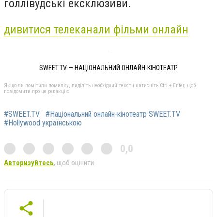
голлівудські ексклюзиви.
дивитися телеканали фільми онлайн
SWEET.TV — НАЦІОНАЛЬНИЙ ОНЛАЙН-КІНОТЕАТР
Якщо ви помітили помилку, виділіть необхідний текст і натисніть Ctrl + Enter, щоб
повідомити про це редакцію
#SWEET.TV
#Національний онлайн-кінотеатр SWEET.TV
#Hollywood українською
0,0
Авторизуйтесь
, щоб оцінити