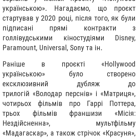
українською». Нагадаємо, що проєкт
стартував у 2020 році, після того, як були
підписані прямі контракти з
голлівудськими кіностудіями Disney,
Paramount, Universal, Sony та ін.
Раніше в проєкті «Hollywood
українською» було створено
ексклюзивний дубляж до
трилогій «Володар перснів» і «Матриця»,
чотирьох фільмів про Гаррі Поттера,
трьох фільмів франшизи «Місія:
Нездійсненна», мультфільму
«Мадагаскар», а також стрічок «Красуня»,