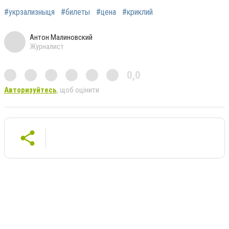
#укрзализныця
#билеты
#цена
#криклий
Антон Малиновский
Журналист
0,0
Авторизуйтесь
, щоб оцінити