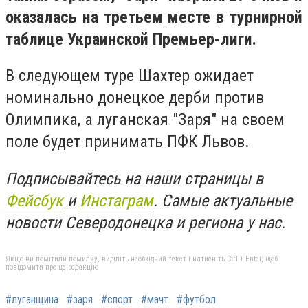
оказалась на третьем месте в турнирной
таблице Украинской Премьер-лиги.
В следующем туре Шахтер ожидает
номинально донецкое дерби против
Олимпика, а луганская "Заря" на своем
поле будет принимать ПФК Львов.
Подписывайтесь на наши страницы в
Фейсбук
и
Инстаграм
. Самые актуальные
новости Северодонецка и региона у нас.
Якщо ви помітили помилку, виділіть необхідний текст і натисніть Ctrl + Enter, щоб
повідомити про це редакцію
#луганщина
#заря
#спорт
#мачт
#футбол