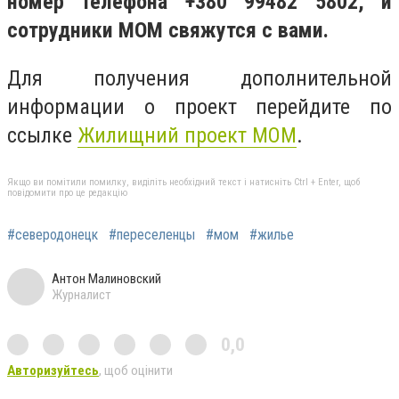
номер телефона +380 99482 5802, и
сотрудники МОМ свяжутся с вами.
Для получения дополнительной
информации о проект перейдите по
ссылке
Жилищний проект МОМ
.
Якщо ви помітили помилку, виділіть необхідний текст і натисніть Ctrl + Enter, щоб
повідомити про це редакцію
#северодонецк
#переселенцы
#мом
#жилье
Антон Малиновский
Журналист
0,0
Авторизуйтесь
, щоб оцінити