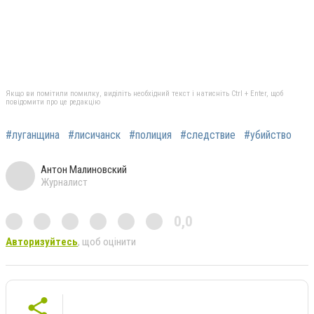
Якщо ви помітили помилку, виділіть необхідний текст і натисніть Ctrl + Enter, щоб
повідомити про це редакцію
#луганщина
#лисичанск
#полиция
#следствие
#убийство
Антон Малиновский
Журналист
0,0
Авторизуйтесь
, щоб оцінити