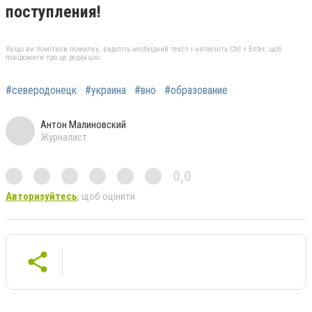
поступления!
Якщо ви помітили помилку, виділіть необхідний текст і натисніть Ctrl + Enter, щоб
повідомити про це редакцію
#северодонецк
#украина
#вно
#образование
Антон Малиновский
Журналист
0,0
Авторизуйтесь
, щоб оцінити