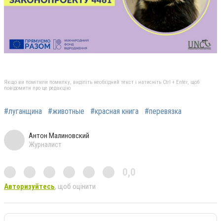
Якщо ви помітили помилку, виділіть необхідний текст і натисніть Ctrl + Enter, щоб
повідомити про це редакцію
#луганщина
#животные
#красная книга
#перевязка
Антон Малиновский
Журналист
0,0
Авторизуйтесь
, щоб оцінити