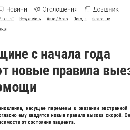
Новини
Оголошення
Довідник
Вакансії
Нерухомість
Авто / Мото
Погода
Фотозвіти
мощи
щине с начала года
т новые правила вые
помощи
ановление, несущее перемены в оказании экстренной
огласно ему вводятся новые правила вызова скорой. Он
исимости от состояния пациента.