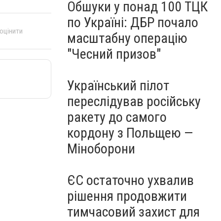
Обшуки у понад 100 ТЦК
по Україні: ДБР почало
 оцінити
масштабну операцію
"Чесний призов"
Український пілот
переслідував російську
ракету до самого
кордону з Польщею —
Міноборони
ЄС остаточно ухвалив
рішення продовжити
тимчасовий захист для