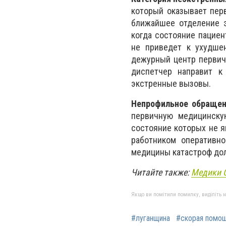
который оказывает пер
ближайшее отделение э
когда состояние пациен
не приведет к ухудше
дежурный центр первич
диспетчер направит к
экстренные вызовы.
Непрофильное обраще
первичную медицинску
состояние которых не 
работником оперативн
медицины катастроф дол
Читайте также:
Медики С
Якщо ви помітили помилку, виділіть нео
#луганщина
#скорая помо