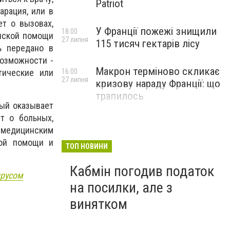
Patriot
рация, или в
т о вызовах,
У Франції пожежі знищили
18:00
инской помощи
27 липня
115 тисяч гектарів лісу
ь передано в
возможности -
Макрон терміново скликає
тические или
16:00
27 липня
кризову нараду Франції: що
трапилось
рый оказывает
т о больных,
 медицинским
кой помощи и
ТОП НОВИНИ
.
Кабмін погодив податок
ирусом
на посилки, але з
винятком