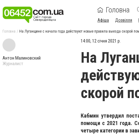
Головна
Афіша
Дозвілля
Головна
На Луганщине с начала года действуют новые правила выезда скорой по
14:00, 12 січня 2021 р.
На Луган
Антон Малиновский
Журналист
действую
скорой 
Кабмин утвердил пост
помощи с 2021 года. С
четыре категории в зав