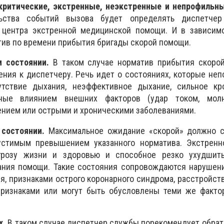
критические, экстренные, неэкстренные и непрофильны
ьства событий вызова будет определять диспетчер
центра экстренной медицинской помощи. И в зависимо
тив по времени прибытия бригады скорой помощи.
 состоянии.
В таком случае норматив прибытия скорой
ния к диспетчеру. Речь идет о состояниях, которые не
утствие дыхания, неэффективное дыхание, сильное кр
ные влиянием внешних факторов (удар током, молн
ением или острыми и хроническими заболеваниями.
состоянии.
Максимальное ожидание «скорой» должно с
устимым превышением указанного норматива. Экстренн
грозу жизни и здоровью и способное резко ухудшит
ания помощи. Такие состояния сопровождаются нарушени
я, признаками острого коронарного синдрома, расстройст
ризнаками или могут быть обусловлены теми же фактор
х.
В таком случае диспетчер службы порекомендует обрати