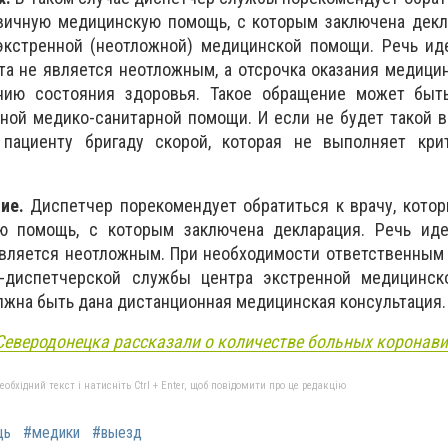
вичную медицинскую помощь, с которым заключена декла
кстренной (неотложной) медицинской помощи. Речь иде
та не является неотложным, а отсрочка оказания медиц
нию состояния здоровья. Такое обращение может быт
ной медико-санитарной помощи. И если не будет такой 
 пациенту бригаду скорой, которая не выполняет кри
ние.
Диспетчер порекомендует обратиться к врачу, кото
ю помощь, с которым заключена декларация. Речь иде
является неотложным. При необходимости ответственным
о-диспетчерской службы центра экстренной медицинс
жна быть дана дистанционная медицинская консультация
еверодонецка рассказали о количестве больных коронав
бхідний текст і натисніть Ctrl + Enter, щоб повідомити про це редакцію
щь
#медики
#выезд