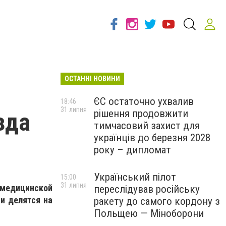
ОСТАННІ НОВИНИ
ЄС остаточно ухвалив
18:46
31 липня
рішення продовжити
зда
тимчасовий захист для
українців до березня 2028
року – дипломат
Український пілот
15:00
31 липня
 медицинской
переслідував російську
и делятся на
ракету до самого кордону з
Польщею — Міноборони