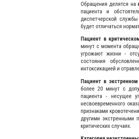
Обращения делятся на
пациента и обстоятел
диспетчерской службы 
будет отличаться норма
Пациент в критическом
минут с момента обраще
угрожают жизни - отс
состояния обусловлен
интоксикацией и отравл
Пациент в экстренном 
более 20 минут с доп
пациента - несущее у
несвоевременного оказ
признаками кровотечени
другими экстренными п
критических случаях.
Категория неэкстренны