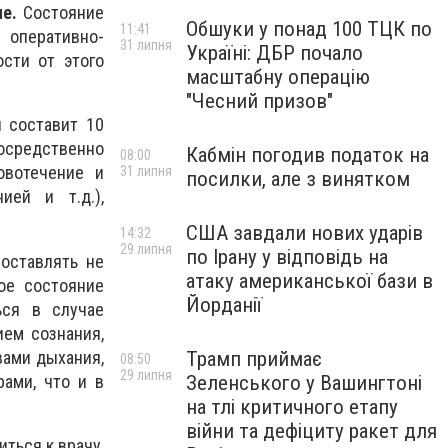
е.
Состояние
Обшуки у понад 100 ТЦК по
11:41
 оперативно-
31 липня
Україні: ДБР почало
сти от этого
масштабну операцію
"Чесний призов"
 составит 10
посредственно
Кабмін погодив податок на
08:00
овотечение и
31 липня
посилки, але з винятком
ией и т.д.),
США завдали нових ударів
14:32
29 липня
по Ірану у відповідь на
оставлять не
атаку американської бази в
ое состояние
Йорданії
ься в случае
ем сознания,
вами дыхания,
Трамп приймає
08:50
29 липня
ами, что и в
Зеленського у Вашингтоні
на тлі критичного етапу
війни та дефіциту ракет для
ться к врачу,