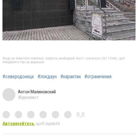
Якщо ви помітили помилку, виділіть необхідний текст і натисніть Ctrl + Enter, щоб
повідомити про це редакцію
#северодонецк
#локдаун
#карантин
#ограничения
Антон Малиновский
Журналист
0,0
Авторизуйтесь
, щоб оцінити