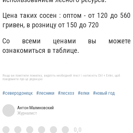
Цена таких сосен : оптом - от 120 до 560
гривен, в розницу от 150 до 720
Со всеми ценами вы можете
ознакомиться в таблице.
Якщо ви помітили помилку, виділіть необхідний текст і натисніть Ctrl + Enter, щоб
повідомити про це редакцію
#северодонецк
#лесники
#лесхоз
#елки
#новый год
Антон Малиновский
Журналист
0,0