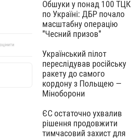
Обшуки у понад 100 ТЦК
по Україні: ДБР почало
масштабну операцію
"Чесний призов"
 оцінити
Український пілот
переслідував російську
ракету до самого
кордону з Польщею —
Міноборони
ЄС остаточно ухвалив
рішення продовжити
тимчасовий захист для