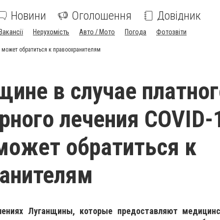
Новини
Оголошення
Довідник
Вакансії
Нерухомість
Авто / Мото
Погода
Фотозвіти
т может обратиться к правоохранителям
щине в случае платног
рного лечения COVID-
может обратиться к
ранителям
лениях Луганщины, которые предоставляют медицин