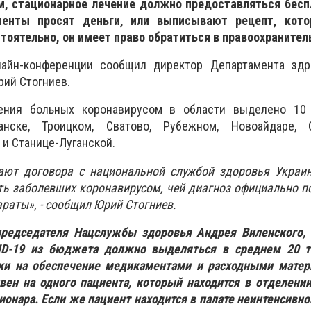
, стационарное лечение должно предоставляться беспл
менты просят деньги, или выписывают рецепт, кото
тоятельно, он имеет право обратиться в правоохранител
айн-конференции сообщил директор Департамента здр
ий Стогниев.
ения больных коронавирусом в области выделено 10
анске, Троицком, Сватово, Рубежном, Новоайдаре, С
 и Станице-Луганской.
ют договора с национальной службой здоровья Украин
ь заболевших коронавирусом, чей диагноз официально п
араты», - сообщил Юрий Стогниев.
редседателя Нацслужбы здоровья Андрея Виленского, 
ID-19 из бюджета должно выделяться в среднем 20 т
ки на обеспечение медикаментами и расходными матер
вен на одного пациента, который находится в отделени
ионара. Если же пациент находится в палате неинтенсивно