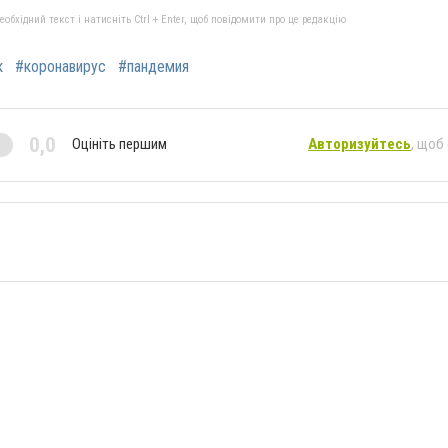
бхідний текст і натисніть Ctrl + Enter, щоб повідомити про це редакцію
к
#коронавирус
#пандемия
0,0
Оцініть першим
Авторизуйтесь
, щоб