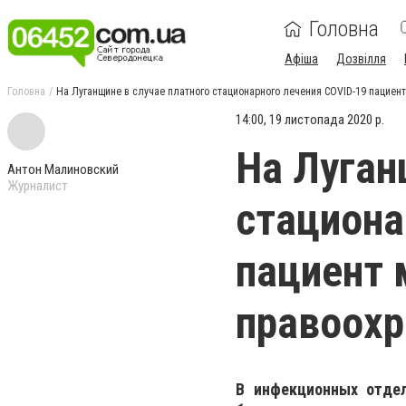
Головна
Афіша
Дозвілля
Головна
На Луганщине в случае платного стационарного лечения COVID-19 пациен
14:00, 19 листопада 2020 р.
На Луган
Антон Малиновский
Журналист
стациона
пациент 
правоох
В инфекционных отде