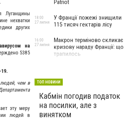
Patriot
.
я Луганщины
У Франції пожежі знищили
18:00
ине нехватки
27 липня
115 тисяч гектарів лісу
едики других
Макрон терміново скликає
16:00
27 липня
авирусом на
кризову нараду Франції: що
ерждено 5385
трапилось
-19.
 людей, чем в
ТОП НОВИНИ
епартамента
Кабмін погодив податок
на посилки, але з
ает эту меру
винятком
ении людей в