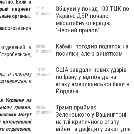
атно. Если в
Обшуки у понад 100 ТЦК по
рый пациент
11:41
31 липня
Україні: ДБР почало
ьные органы.
масштабну операцію
авоохранения
"Чесний призов"
Кабмін погодив податок на
08:00
 отделений в
31 липня
посилки, але з винятком
таробельске,
США завдали нових ударів
14:32
ы, и поэтому
29 липня
по Ірану у відповідь на
одтвержден, и
атаку американської бази в
Йорданії
в Украине на
Трамп приймає
ысяч гривен.
08:50
29 липня
Зеленського у Вашингтоні
иалами могут
на тлі критичного етапу
и интенсивной
війни та дефіциту ракет для
го отделения,