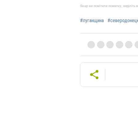
Якщо ви помітили помилку, виділіть нео
#луганщина
#северодонец