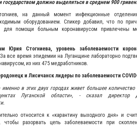
тки государством должно выделяться в среднем 900 гривен
огниев, на данный момент инфекционные отделени
ходимым оборудованием. Спикер добавил, что по прич
в, для помощи больным коронавирусом привлечены м
ам Юрия Стогниева, уровень заболеваемости корон
За все время эпидемии на Луганщине лабораторно подтв
навирусом, из них 475 медработников.
родонецк и Лисичанск лидеры по заболеваемости COVID
о именно в этих двух городах живет большее количество
унктах Луганской области», - сказал директор Д
и.
ительно относится к «карантину выходного дня» и счит
, чтобы разорвать цепь заболеваемости при скопл