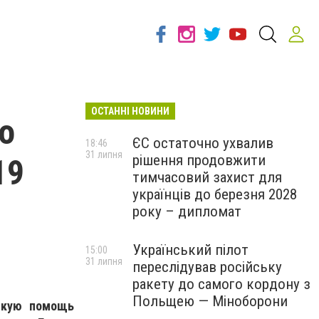
ОСТАННІ НОВИНИ
о
ЄС остаточно ухвалив
18:46
31 липня
рішення продовжити
19
тимчасовий захист для
українців до березня 2028
року – дипломат
Український пілот
15:00
31 липня
переслідував російську
ракету до самого кордону з
Польщею — Міноборони
скую помощь