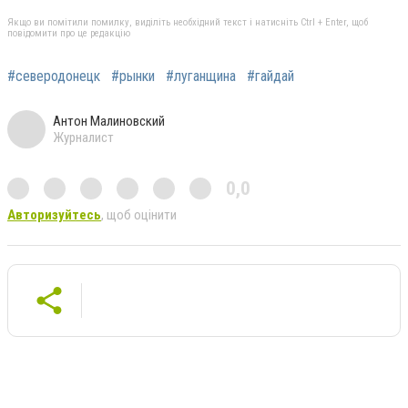
Якщо ви помітили помилку, виділіть необхідний текст і натисніть Ctrl + Enter, щоб
повідомити про це редакцію
#северодонецк
#рынки
#луганщина
#гайдай
Антон Малиновский
Журналист
0,0
Авторизуйтесь
, щоб оцінити