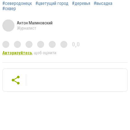
#северодонецк
#цветущий город
#деревья
#высадка
#сквер
Антон Малиновский
Журналист
0,0
Авторизуйтесь
, щоб оцінити