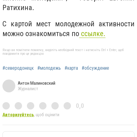
Ратихина.
С картой мест молодежной активности
можно ознакомиться по
ссылке.
Якщо ви помітили помилку, виділіть необхідний текст і натисніть Ctrl + Enter, щоб
повідомити про це редакцію
#северодонецк
#молодежь
#карта
#обсуждение
Антон Малиновский
Журналист
0,0
Авторизуйтесь
, щоб оцінити