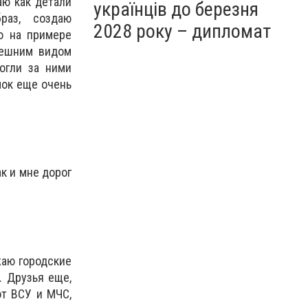
аю как детали
українців до березня
раз, создаю
2028 року – дипломат
о на примере
нешним видом
огли за ними
мок еще очень
к и мне дорог
жаю городские
. Друзья еще,
от ВСУ и МЧС,