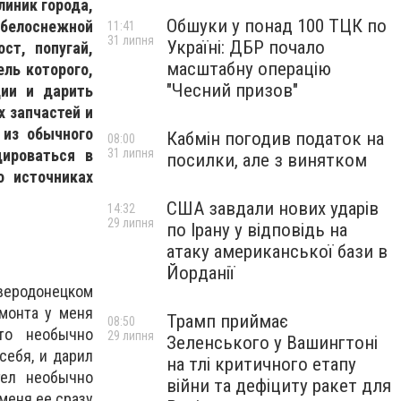
линик города,
Обшуки у понад 100 ТЦК по
 белоснежной
11:41
31 липня
Україні: ДБР почало
ст, попугай,
масштабну операцію
ль которого,
"Чесний призов"
ции и дарить
х запчастей и
 из обычного
Кабмін погодив податок на
08:00
ироваться в
31 липня
посилки, але з винятком
о источниках
США завдали нових ударів
14:32
29 липня
по Ірану у відповідь на
атаку американської бази в
Йорданії
еверодонецком
емонта у меня
Трамп приймає
08:50
то необычно
29 липня
Зеленського у Вашингтоні
себя, и дарил
на тлі критичного етапу
тел необычно
війни та дефіциту ракет для
 меня ее сразу