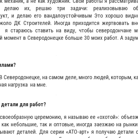
ак механик, а не как художник. Свои работы я рассматрив
я делаю их, решаю три задачи: реализовываю об
укт, и делаю его вандалоустойчивым Это хорошо видн
коло ДК Строителей. Иногда приходится жертвовать в
 я стараюсь ставить на виду, чтобы северодончане м
й момент в Северодонецке больше 30 моих работ. А заду
илами?
В Северодонецке, на самом деле, много людей, которым, ка
ная нагрузка на мне.
 детали для работ?
своеобразную церемонию, я называю ее «охотой»: объез
 как небольшие, так и оптовые, иногда заезжаю на рынки
ывают деталей. Для серии «АТО-арт» я получаю детали 