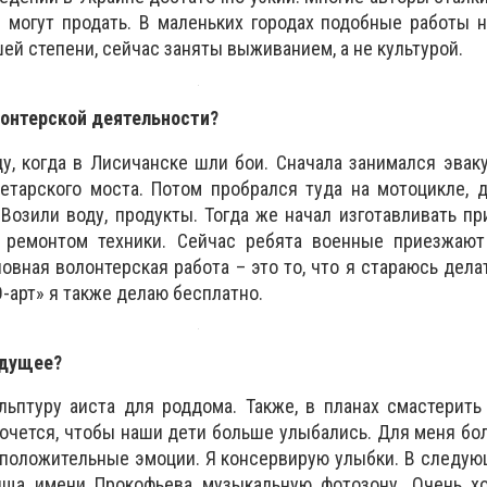
 могут продать. В маленьких городах подобные работы 
ей степени, сейчас заняты выживанием, а не культурой.
лонтерской деятельности?
ду, когда в Лисичанске шли бои. Сначала занимался эвак
етарского моста. Потом пробрался туда на мотоцикле, 
 Возили воду, продукты. Тогда же начал изготавливать п
 ремонтом техники. Сейчас ребята военные приезжают
вная волонтерская работа – это то, что я стараюсь делат
О-арт» я также делаю бесплатно.
удущее?
льптуру аиста для роддома. Также, в планах смастерит
 Хочется, чтобы наши дети больше улыбались. Для меня бо
положительные эмоции. Я консервирую улыбки. В следую
ища имени Прокофьева музыкальную фотозону. Очень хо