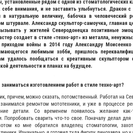
, установленные рядом с одной из стоматологических к
к себе внимания, и не заставить улыбнуться. Дракон с
 в натуральную величину, бабочка в человеческий ро
м штурвале. Александр скульптор-самоучка, главная це
вызывать у жителей Северодонецка позитивные эмо
стер создает в стиле «техно-арт» из металла, ненужны
 приходом войны в 2014 году Александру Моисеенко
нимающегося любимым хобби, пришлось переквалифиц
ам удалось пообщаться с креативным скульптором 
кой деятельности и планах на будущее.
 заниматься изготовлением работ в стиле техно-арт?
ик, причем, можно сказать, потомственный. Работал на С
о занимался ремонтом мототехники, и уже в процессе р
шние детали. Со временем появилось желание как-
и. Попробовать сварить что-то свое. Поначалу делал для 
потом ко мне обратился владелец стоматологии, захо
линики. Изначально, я готовил туда фигуру динозавра, но у