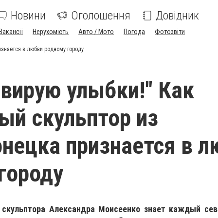
Новини
Оголошення
Довідник
Вакансії
Нерухомість
Авто / Мото
Погода
Фотозвіти
изнается в любви родному городу
рвирую улыбки!" Как
ый скульптор из
нецка признается в л
городу
о скульптора Александра Моисеенко знает каждый сев