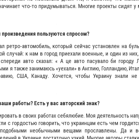
 начинает что-то придумываться. Многие проекты сидят у 
и произведения пользуются спросом?
лал ретро-автомобиль, который сейчас установлен на бу
й случай: к нам в город приехали военные, и один из них,
спереди авто сказал: « А це авто пасувало би городу 
ыми я также занимаюсь «уехали» в Англию, Голландию, Ита
авию, США, Канаду. Хочется, чтобы Украину знали не 
ваши работы? Есть у вас авторский знак?
ировать в своих работах себялюбие. Моя деятельность напр
и с гордостью говорить, что украинцам есть чем гордится
подобными необычными вещами прославлены. Да и в
дений в Украине достаточно узкий. Многие авторы сталки