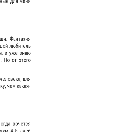
дные для меня
ещи. Фантазия
льшой любитель
м, и уже знаю
. Но от этого
человека, для
ку, чем какая-
огда хочется
имум 4-5 дней