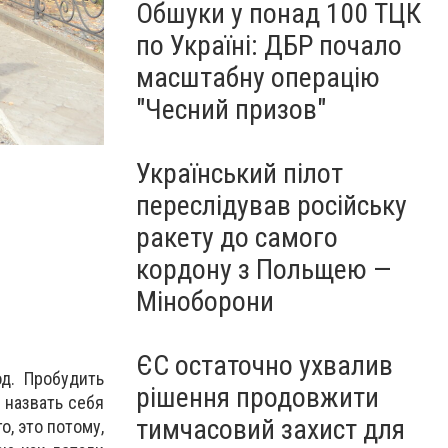
Обшуки у понад 100 ТЦК
по Україні: ДБР почало
масштабну операцію
"Чесний призов"
Український пілот
переслідував російську
ракету до самого
кордону з Польщею —
Міноборони
ЄС остаточно ухвалив
д. Пробудить
рішення продовжити
 назвать себя
тимчасовий захист для
, это потому,