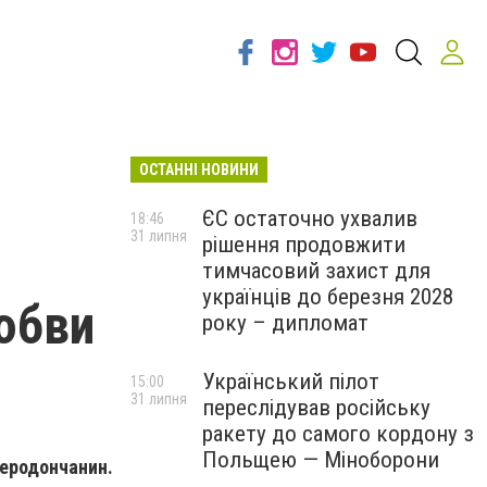
ОСТАННІ НОВИНИ
ЄС остаточно ухвалив
18:46
31 липня
рішення продовжити
тимчасовий захист для
українців до березня 2028
юбви
року – дипломат
Український пілот
15:00
31 липня
переслідував російську
ракету до самого кордону з
Польщею — Міноборони
еродончанин.