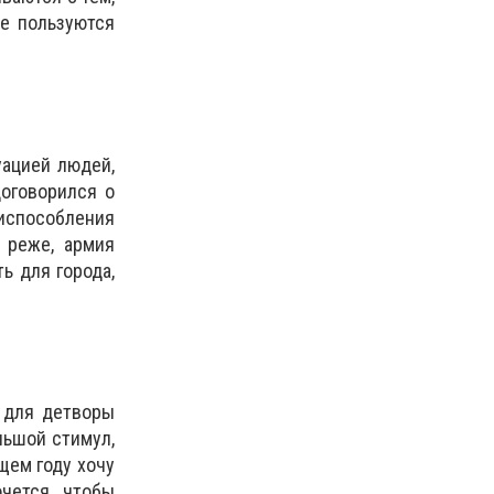
не пользуются
уацией людей,
договорился о
риспособления
 реже, армия
ь для города,
ь для детворы
льшой стимул,
щем году хочу
чется, чтобы