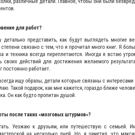
колки, различные детали. Главное, чтобы они были безвре
ентов.
овение для работ?
у детально представить, как будут выглядеть многие в
й степени связано с тем, что я прочитал много книг. Я бо
ка и техника всегда переплетаются. Иногда я встаю утро
ь своих действий для достижения желаемого результата
зг постоянно работает.
 всегда ищу образы, детали которые связаны с интересами 
лаю. Такой подарок, как мне кажется, гораздо ближе челове
а. Он как будто пропитан душой.
боты после таких «мозговых штурмов»?
гать. Уезжаю к друзьям, или путешествую с семьей. Ин
астерской на несколько дней. Но, я заметил, что макс