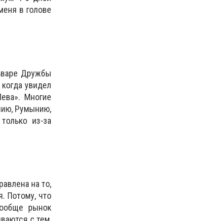
меня в голове
льваре Дружбы
 когда увидел
Лева». Многие
лию, Румынию,
только из-за
авлена на то,
. Потому, что
ообще рынок
ваются с тем,