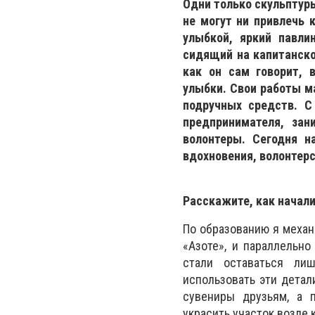
Одни только скульптуры
не могут ни привлечь 
улыбкой, яркий павлин
сидящий на капитанско
как он сам говорит, 
улыбки. Свои работы ма
подручных средств. С
предпринимателя, за
волонтеры. Сегодня н
вдохновения, волонтерс
Расскажите, как начали
По образованию я механ
«Азоте», и параллельн
стали оставаться ли
использовать эти детал
сувениры друзьям, а 
украсить участок возле к