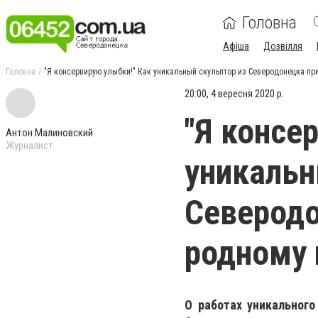
Головна
Афіша
Дозвілля
Головна
"Я консервирую улыбки!" Как уникальный скульптор из Северодонецка пр
20:00, 4 вересня 2020 р.
"Я консе
Антон Малиновский
Журналист
уникальн
Северодо
родному 
О работах уникальног