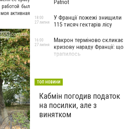
Patriot
 работой был
 моя активная
У Франції пожежі знищили
18:00
27 липня
115 тисяч гектарів лісу
Макрон терміново скликає
16:00
27 липня
кризову нараду Франції: що
трапилось
ТОП НОВИНИ
Кабмін погодив податок
на посилки, але з
винятком