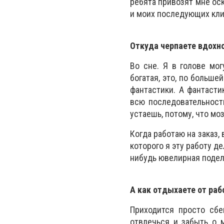
ребята привозят мне ос
и моих последующих кли
Откуда черпаете вдохн
Во сне. Я в голове мог
богатая, это, по больше
фантастики. А фантасти
всю последовательност
устаешь, потому, что мо
Когда работаю на заказ,
которого я эту работу де
нибудь ювелирная поделк
А как отдыхаете от ра
Приходится просто сбе
отвлечься и забыть о м