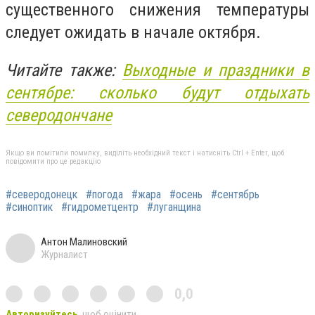
существенного снижения температуры
следует ожидать в начале октября.
Читайте также:
Выходные и праздники в
сентябре: сколько будут отдыхать
северодончане
Якщо ви помітили помилку, виділіть необхідний текст і натисніть Ctrl + Enter, щоб
повідомити про це редакцію
#северодонецк
#погода
#жара
#осень
#сентябрь
#синоптик
#гидрометцентр
#луганщина
Антон Малиновский
Журналист
0,0
Авторизуйтесь
, щоб оцінити