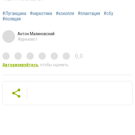
#Луганщина
#наркотики
#конопля
#плантация
#сбу
#полиция
Антон Малиновский
Журналист
0,0
Авторизируйтесь
, чтобы оценить