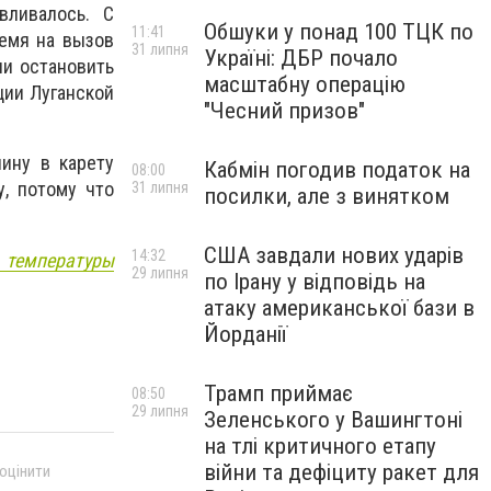
вливалось. С
Обшуки у понад 100 ТЦК по
11:41
емя на вызов
31 липня
Україні: ДБР почало
ли остановить
масштабну операцію
ции Луганской
"Чесний призов"
чину в карету
Кабмін погодив податок на
08:00
, потому что
31 липня
посилки, але з винятком
США завдали нових ударів
14:32
 температуры
29 липня
по Ірану у відповідь на
атаку американської бази в
Йорданії
Трамп приймає
08:50
29 липня
Зеленського у Вашингтоні
на тлі критичного етапу
війни та дефіциту ракет для
 оцінити