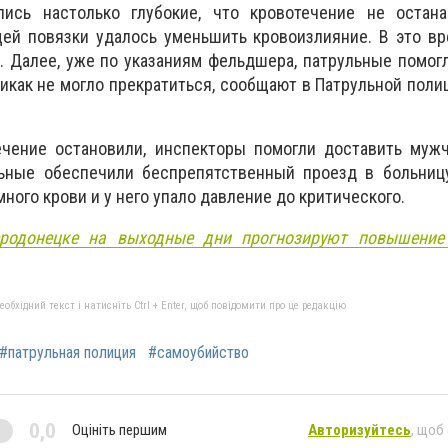
ись настолько глубокие, что кровотечение не остана
ей повязки удалось уменьшить кровоизлияние. В это вр
 Далее, уже по указаниям фельдшера, патрульные помог
никак не могло прекратиться, сообщают в Патрульной поли
течение остановили, инспекторы помогли доставить муж
ьные обеспечили беспрепятственный проезд в больницу
ного крови и у него упало давление до критического.
родонецке на выходные дни прогнозируют повышение
бхідний текст і натисніть Ctrl + Enter, щоб повідомити про це редакцію
#патрульная полиция
#самоубийство
0,0
Оцініть першим
Авторизуйтесь
, щоб