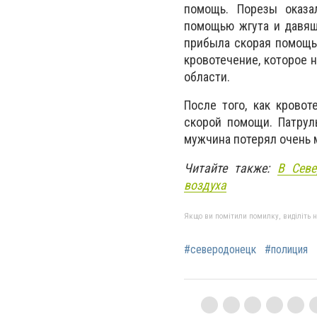
помощь. Порезы оказал
помощью жгута и давящ
прибыла скорая помощь.
кровотечение, которое 
области.
После того, как крово
скорой помощи. Патрул
мужчина потерял очень м
Читайте также:
В Севе
воздуха
Якщо ви помітили помилку, виділіть нео
#северодонецк
#полиция