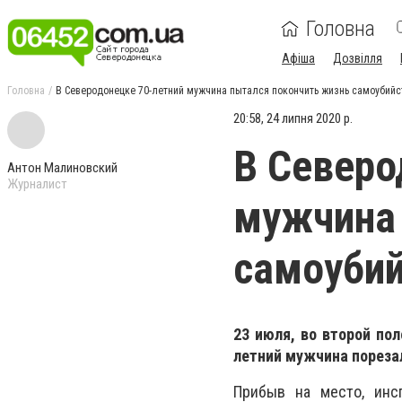
Головна
Афіша
Дозвілля
Головна
В Северодонецке 70-летний мужчина пытался покончить жизнь самоубий
20:58, 24 липня 2020 р.
В Северо
Антон Малиновский
Журналист
мужчина 
самоуби
23 июля, во второй по
летний мужчина порезал
Прибыв на место, инс