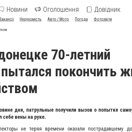
Новини
Оголошення
Довідник
Вакансії
Нерухомість
Авто / Мото
Погода
Фотозвіти
ством
донецке 70-летний
пытался покончить ж
йством
ловине дня, патрульные получили вызов о попытке само
 себе вены на руке.
пекторы не теряя времени оказали пострадавшему д