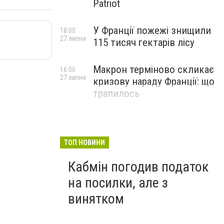
Patriot
У Франції пожежі знищили
18:00
27 липня
115 тисяч гектарів лісу
Макрон терміново скликає
16:00
27 липня
кризову нараду Франції: що
трапилось
ТОП НОВИНИ
Кабмін погодив податок
на посилки, але з
винятком