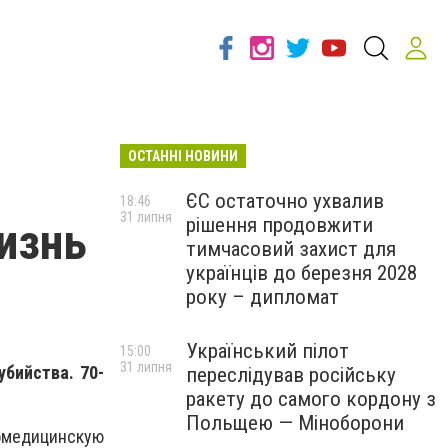
ОСТАННІ НОВИНИ
ЄС остаточно ухвалив
18:46
31 липня
рішення продовжити
изнь
тимчасовий захист для
українців до березня 2028
року – дипломат
Український пілот
15:00
31 липня
убийства. 70-
переслідував російську
ракету до самого кордону з
Польщею — Міноборони
омедицинскую