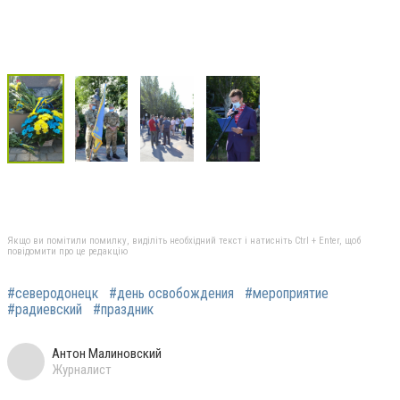
Якщо ви помітили помилку, виділіть необхідний текст і натисніть Ctrl + Enter, щоб
повідомити про це редакцію
#северодонецк
#день освобождения
#мероприятие
#радиевский
#праздник
Антон Малиновский
Журналист