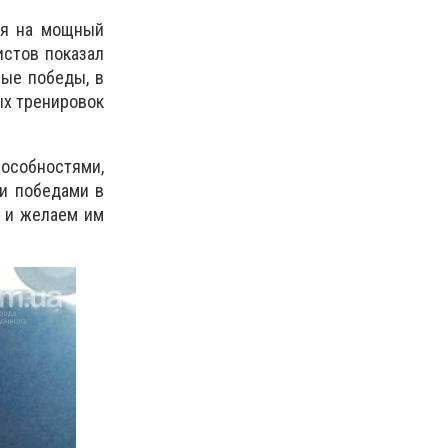
ря на мощный
истов показал
ные победы, в
ных тренировок
пособностями,
ми победами в
 и желаем им