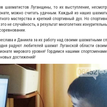
тов шахматистов Луганщины, то их выступление, несмот
онате, можно считать удачным. Каждый из наших шахмат
ного мастерства и крепкий спортивный дух. Но спортив
, это не случайность, а результат многолетних изнуритель
 соревновании.
чеслава и Даниила за их работу над своими шахматными с
годня радуют любителей шахмат Луганской области свои
ионате мирового уровня! Гордимся нашими спортсменами
 новых достижений!