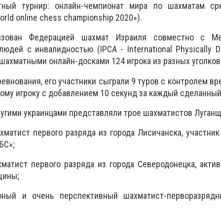
ный турнир: онлайн-чемпионат мира по шахматам с
rld online chess championship 2020»).
изован Федерацией шахмат Израиля совместно с Ме
юдей с инвалидностью (IPCA - International Physically D
а шахматными онлайн-досками 124 игрока из разных уголков
евнования, его участники сыграли 9 туров с контролем вре
дому игроку с добавлением 10 секунд за каждый сделанный
ругими украинцами представляли трое шахматистов Луган
хматист первого разряда из города Лисичанска, участник
БС»;
матист первого разряда из города Северодонецка, акти
щины;
ный и очень перспективный шахматист-перворазрядн