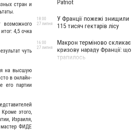
Patriot
зных стран и
ьтаты.
У Франції пожежі знищили
18:00
т возможного
27 липня
115 тисяч гектарів лісу
тог: 4,5 очка
Макрон терміново скликає
16:00
27 липня
кризову нараду Франції: що
езультат чуть
трапилось
ся на высшую
сто в онлайн-
е его партии
редставителей
 Кроме этого,
тии, Израиля,
й мастер ФИДЕ