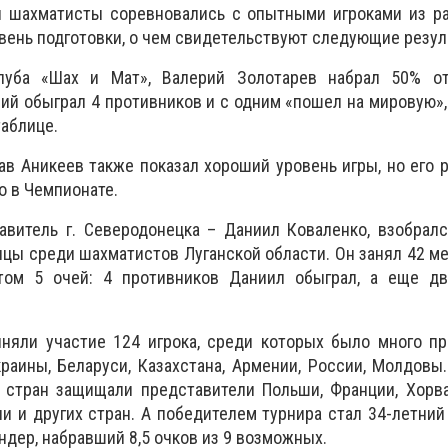
и шахматисты соревновались с опытными игроками из ра
вень подготовки, о чем свидетельствуют следующие резул
клуба «Шах и Мат», Валерий Золотарев набрал 50% о
ий обыграл 4 противников и с одним «пошел на мировую», и
таблице.
в Аникеев также показал хороший уровень игры, но его р
то в Чемпионате.
авитель г. Северодонецка – Даниил Коваленко, взобрал
ицы среди шахматистов Луганской области. Он занял 42 ме
том 5 очей: 4 противников Даниил обыграл, а еще дв
иняли участие 124 игрока, среди которых было много п
краины, Беларуси, Казахстана, Армении, России, Молдовы.
 стран защищали представители Польши, Франции, Хорва
ли и других стран. А победителем турнира стал 34-летни
ндер, набравший 8,5 очков из 9 возможных.