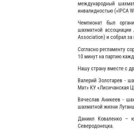
международный шахмат
инвалидностью («IPCA Wo
Чемпионат был орган
шахматной ассоциации л
Association) и собрал з
Согласно регламенту сор
10 минут на партию каж
Нашу страну вместе с д
Валерий Золотарев - ша
Мат» КУ «Лисичанская Ц
Вячеслав Аникеев - шах
шахматной жизни Луган
Даниил Коваленко – ю
Северодонецка.