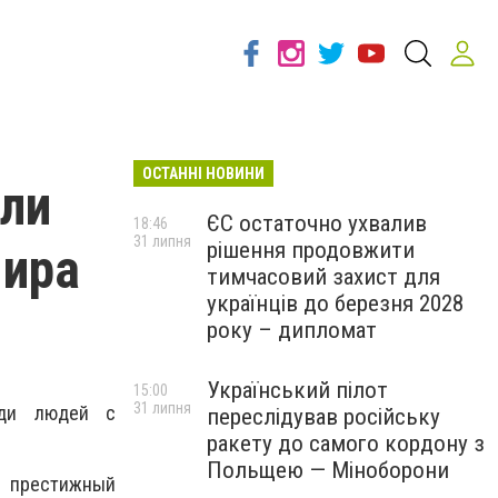
ОСТАННІ НОВИНИ
ли
ЄС остаточно ухвалив
18:46
31 липня
рішення продовжити
мира
тимчасовий захист для
українців до березня 2028
року – дипломат
Український пілот
15:00
31 липня
еди людей с
переслідував російську
ракету до самого кордону з
Польщею — Міноборони
ь престижный