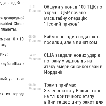
реди людей с
Обшуки у понад 100 ТЦК по
11:41
31 липня
Україні: ДБР почало
масштабну операцію
ждународной
"Чесний призов"
isabled Chess
 планеты.
Кабмін погодив податок на
08:00
мени 10 + 10:
31 липня
посилки, але з винятком
 ход.
щины:
США завдали нових ударів
14:32
29 липня
по Ірану у відповідь на
 клуба «Шах и
атаку американської бази в
Йорданії
вный участник
Трамп приймає
08:50
29 липня
Зеленського у Вашингтоні
ик из города
на тлі критичного етапу
війни та дефіциту ракет для