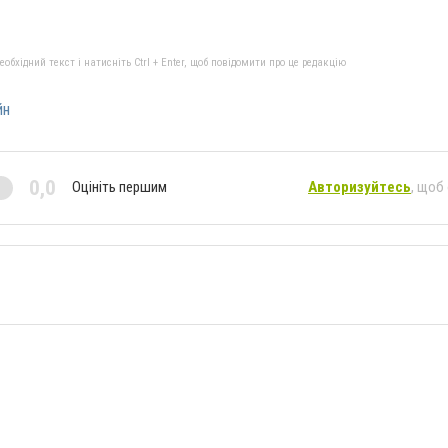
бхідний текст і натисніть Ctrl + Enter, щоб повідомити про це редакцію
йн
0,0
Оцініть першим
Авторизуйтесь
, щоб