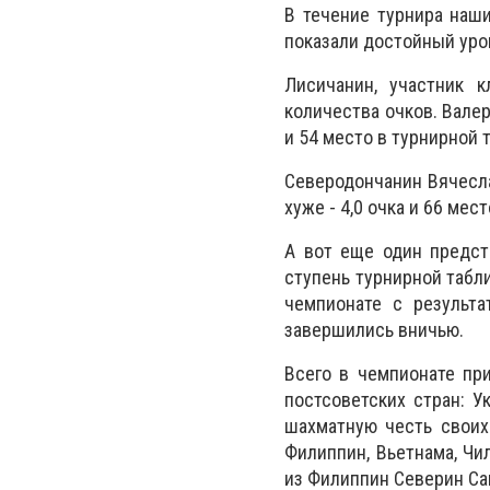
В течение турнира наш
показали достойный уро
Лисичанин, участник 
количества очков. Валер
и 54 место в турнирной 
Северодончанин Вячесла
хуже - 4,0 очка и 66 мес
А вот еще один предст
ступень турнирной табл
чемпионате с результа
завершились вничью.
Всего в чемпионате пр
постсоветских стран: У
шахматную честь своих
Филиппин, Вьетнама, Чи
из Филиппин Северин Са