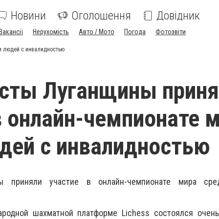
Новини
Оголошення
Довідник
Вакансії
Нерухомість
Авто / Мото
Погода
Фотозвіти
и людей с инвалидностью
сты Луганщины приня
в онлайн-чемпионате 
дей с инвалидностью
ы приняли участие в онлайн-чемпионате мира ср
ародной шахматной платформе Lichess состоялся очен