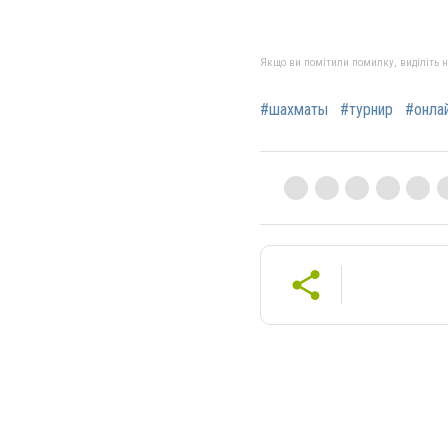
Якщо ви помітили помилку, виділіть нео
#шахматы
#турнир
#онла