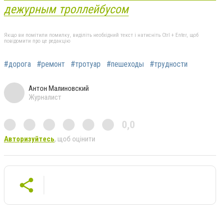
дежурным троллейбусом
Якщо ви помітили помилку, виділіть необхідний текст і натисніть Ctrl + Enter, щоб
повідомити про це редакцію
#дорога
#ремонт
#тротуар
#пешеходы
#трудности
Антон Малиновский
Журналист
0,0
Авторизуйтесь
, щоб оцінити