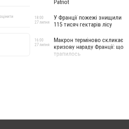
Patriot
 оцінити
У Франції пожежі знищили
18:00
27 липня
115 тисяч гектарів лісу
Макрон терміново скликає
16:00
27 липня
кризову нараду Франції: що
трапилось