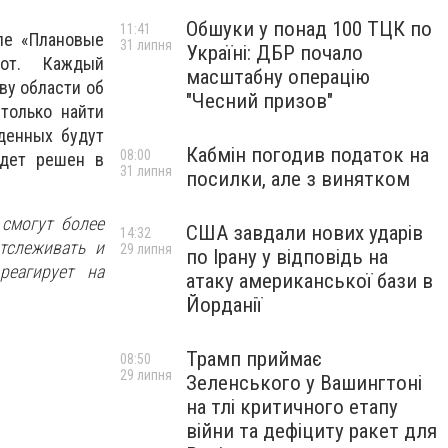
Обшуки у понад 100 ТЦК по
11:41
ле «Плановые
31 липня
Україні: ДБР почало
от. Каждый
масштабну операцію
ву области об
"Чесний призов"
только найти
денных будут
Кабмін погодив податок на
08:00
удет решен в
31 липня
посилки, але з винятком
смогут более
США завдали нових ударів
14:32
тслеживать и
29 липня
по Ірану у відповідь на
реагирует на
атаку американської бази в
Йорданії
Трамп приймає
08:50
29 липня
Зеленського у Вашингтоні
на тлі критичного етапу
війни та дефіциту ракет для