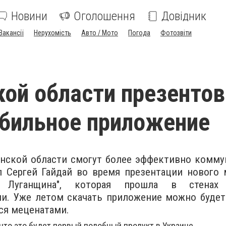
Новини
Оголошення
Довідник
Вакансії
Нерухомість
Авто / Мото
Погода
Фотозвіти
кой области презенто
бильное приложение
анской области смогут более эффективно комм
ил Сергей Гайдай во время презентации нового
 Луганщина", которая прошла в стенах 
и. Уже летом скачать приложение можно будет
ся меценатами.
 что это будет первый подобный продукт в Украине.