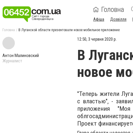
Головна
Афіша
Дозвілля
Головна
В Луганской области презентовали новое мобильное приложение
12:50, 3 червня 2020 р.
В Луганс
Антон Малиновский
Журналист
новое мо
"Теперь жители Луг
с властью", - заяв
приложения "Моя
облгосадминистраци
Проект финансирует
Глава области надеется,