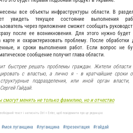
несены все объекты инфраструктуры области. В разде
ет увидеть текущее состояние выполнения раб
ьзователь через приложение сможет сообщать руководст
азу после ее возникновения. Для этого нужно будет 
 карте и охарактеризовать проблему. После обработки 
венные, и сроки выполнения работ. Если вопрос не б
матическое сообщение получит глава области.
лит быстрее решать проблемы граждан. Жители области 
ировать с властью, а лично я - в кратчайшие сроки о
структурные подразделения, или иной орган власти, 
 Сергей Гайдай.
 смогут менять не только фамилию, но и отчество
бхідний текст і натисніть Ctrl + Enter, щоб повідомити про це редакцію
#моя луганщина
#луганщина
#презентация
#гайдай