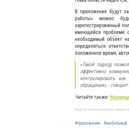
В приложение будут за
работы» можно буд
зарегистрированный пол
имеющейся проблеме ср
необходимый объект на
определяться ответст
положенное время, авто
«Такой подход позво
эффективно коммуниц
контролировать как 
обращения», - говорит
Читайте также:
Украинцы
Якщо ви помітили помилку, виділіть нео
#приложение
#мобильный