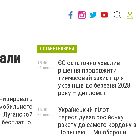
ОСТАННІ НОВИНИ
вали
ЄС остаточно ухвалив
18:46
31 липня
рішення продовжити
тимчасовий захист для
українців до березня 2028
року – дипломат
уницировать
 мобильного
Український пілот
15:00
Луганской
31 липня
переслідував російську
 бесплатно.
ракету до самого кордону з
Польщею — Міноборони