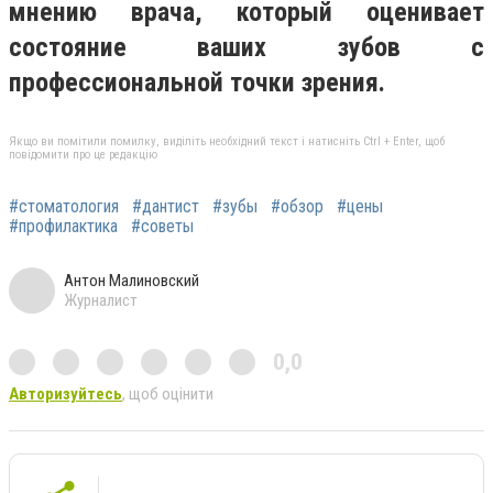
мнению врача, который оценивает
состояние ваших зубов с
профессиональной точки зрения.
Якщо ви помітили помилку, виділіть необхідний текст і натисніть Ctrl + Enter, щоб
повідомити про це редакцію
#стоматология
#дантист
#зубы
#обзор
#цены
#профилактика
#советы
Антон Малиновский
Журналист
0,0
Авторизуйтесь
, щоб оцінити