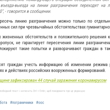
въезда-выезда на линии разграничения переходят на л
00", - говорится в сообщении.
ересечь линию разграничения можно только по отдель
ных сил при чрезвычайных обстоятельствах гуманитарног
х жизненных обстоятельств и положительного решения 
ропуск, не гарантирует пересечения линии разграничен
локируют такие попытки и разворачивают граждан в та
сят граждан учесть информацию об изменении режима 
ях и действиях российских вооруженных формирований.
щине зафиксирован 44 случай заражения коронавирусом
бхідний текст і натисніть Ctrl + Enter, щоб повідомити про це редакцію
бота
#пограничники
#оос