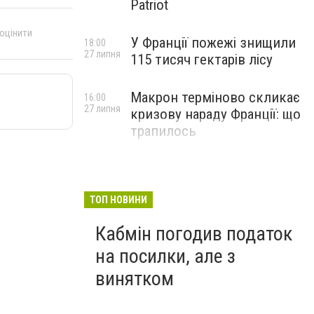
Patriot
 оцінити
У Франції пожежі знищили
18:00
27 липня
115 тисяч гектарів лісу
Макрон терміново скликає
16:00
27 липня
кризову нараду Франції: що
трапилось
ТОП НОВИНИ
Кабмін погодив податок
на посилки, але з
винятком