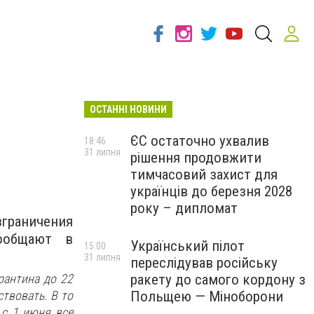
ОСТАННІ НОВИНИ
ЄС остаточно ухвалив
18:46
31 липня
рішення продовжити
тимчасовий захист для
українців до березня 2028
року – дипломат
граничения
ообщают в
Український пілот
15:00
31 липня
переслідував російську
рантина до 22
ракету до самого кордону з
твовать. В то
Польщею — Міноборони
с 1 июня все