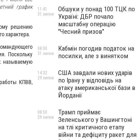
етний график
Обшуки у понад 100 ТЦК по
11:41
31 липня
Україні: ДБР почало
масштабну операцію
ному решению
"Чесний призов"
о характера.
командующего
Кабмін погодив податок на
08:00
31 липня
ия. Поскольку
посилки, але з винятком
к называемую
США завдали нових ударів
14:32
29 липня
по Ірану у відповідь на
работы КПВВ,
атаку американської бази в
Йорданії
Трамп приймає
08:50
29 липня
Зеленського у Вашингтоні
на тлі критичного етапу
війни та дефіциту ракет для