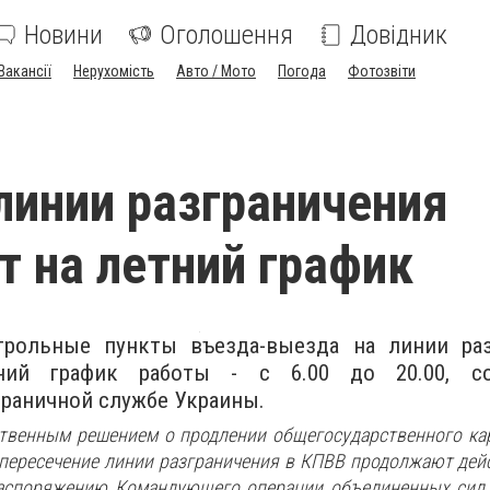
Новини
Оголошення
Довідник
Вакансії
Нерухомість
Авто / Мото
Погода
Фотозвіти
линии разграничения
т на летний график
рольные пункты въезда-выезда на линии раз
ний график работы - с 6.00 до 20.00, с
граничной службе Украины.
ственным решением о продлении общегосударственного ка
 пересечение линии разграничения в КПВВ продолжают дейс
распоряжению Командующего операции объединенных сил 