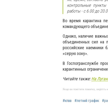
контрольные пункты 
работы - с 6.00 до 20.
Во время карантина п
командующего объединен
Однако, наличие важны
объединенных сил на п
российские наемники б
«серую зону».
В Госпогранслужбе про
карантинных ограничени
Читайте также:
На Луган
Якщо ви помітили помилку, виділіть нео
#кпвв
#летний график
#ра