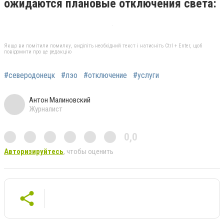
ожидаются плановые отключения света:
Якщо ви помітили помилку, виділіть необхідний текст і натисніть Ctrl + Enter, щоб
повідомити про це редакцію
#северодонецк
#лэо
#отключение
#услуги
Антон Малиновский
Журналист
0,0
Авторизируйтесь
, чтобы оценить