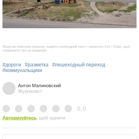
Якщо ви помітили помилку, виділіть необхідний текст і натисніть Ctrl + Enter, щоб
повідомити про це редакцію
#дороги
#разметка
#пешеходный переход
#коммунальщики
Антон Малиновский
Журналист
0,0
Авторизуйтесь
, щоб оцінити