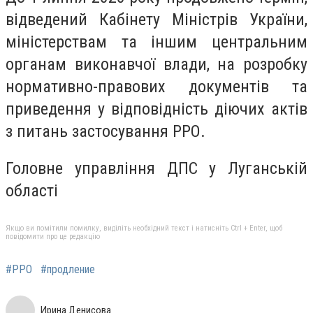
відведений Кабінету Міністрів України,
міністерствам та іншим центральним
органам виконавчої влади, на розробку
нормативно-правових документів та
приведення у відповідність діючих актів
з питань застосування РРО.
Головне управління ДПС у Луганській
області
Якщо ви помітили помилку, виділіть необхідний текст і натисніть Ctrl + Enter, щоб
повідомити про це редакцію
#РРО
#продление
Ирина Денисова