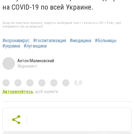
на COVID-19 по всей Украине.
Якщо ви помітили помилку, виділіть необхідний текст і натисніть Ctrl + Enter, щоб
повідомити про це редакцію
#коронавирус
#госпитализация
#медицина
#больницы
#украина
#луганщина
Антон Малиновский
Журналист
0,0
Авторизуйтесь
, щоб оцінити