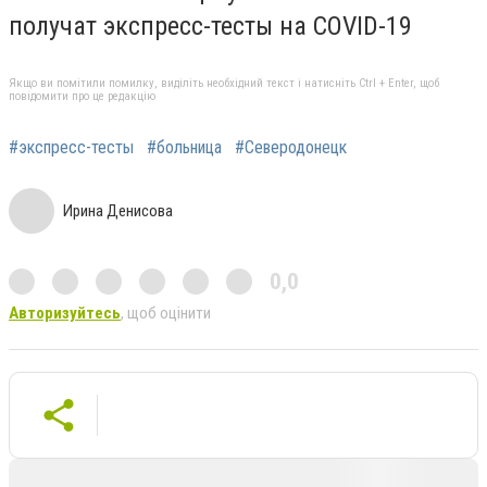
получат экспресс-тесты на COVID-19
Якщо ви помітили помилку, виділіть необхідний текст і натисніть Ctrl + Enter, щоб
повідомити про це редакцію
#экспресс-тесты
#больница
#Северодонецк
Ирина Денисова
0,0
Авторизуйтесь
, щоб оцінити