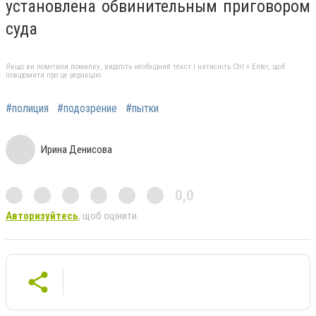
установлена обвинительным приговором
суда
Якщо ви помітили помилку, виділіть необхідний текст і натисніть Ctrl + Enter, щоб
повідомити про це редакцію
#полиция
#подозрение
#пытки
Ирина Денисова
0,0
Авторизуйтесь
, щоб оцінити