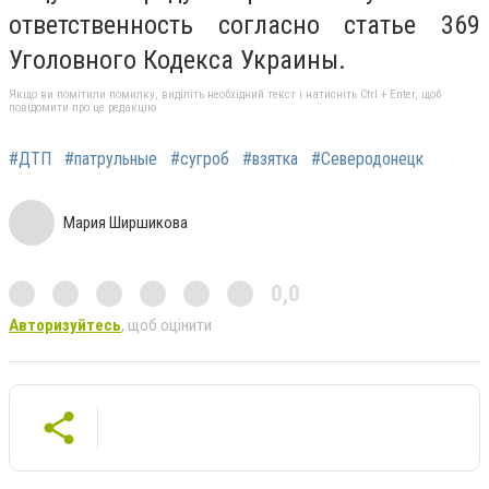
ответственность согласно статье 369
Уголовного Кодекса Украины.
Якщо ви помітили помилку, виділіть необхідний текст і натисніть Ctrl + Enter, щоб
повідомити про це редакцію
#ДТП
#патрульные
#сугроб
#взятка
#Северодонецк
Мария Ширшикова
0,0
Авторизуйтесь
, щоб оцінити