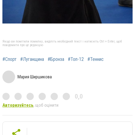
Якщо ви помітили помилку, виділіть необхідний текст і натисніть Ctrl + Enter, щоб
повідомити про це редакцію
#Спорт
#Луганщина
#Бронза
#Топ-12
#Теннис
Мария Ширшикова
0,0
Авторизуйтесь
, щоб оцінити