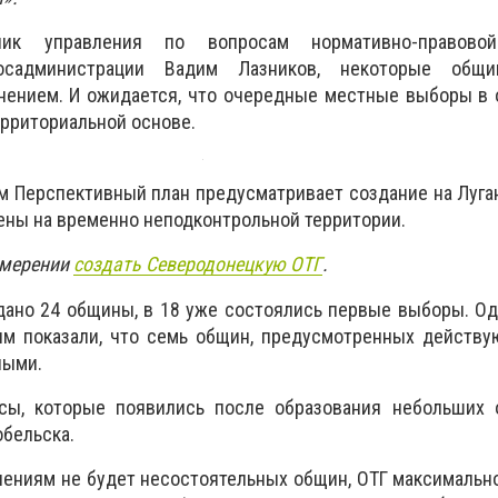
ник управления по вопросам нормативно-правов
госадминистрации Вадим Лазников, некоторые об
нением. И ожидается, что очередные местные выборы в 
ерриториальной основе.
 Перспективный план предусматривает создание на Луга
ены на временно неподконтрольной территории.
амерении
создать Северодонецкую ОТГ
.
дано 24 общины, в 18 уже состоялись первые выборы. О
м показали, что семь общин, предусмотренных действу
ными.
сы, которые появились после образования небольших 
обельска.
ениям не будет несостоятельных общин, ОТГ максимальн