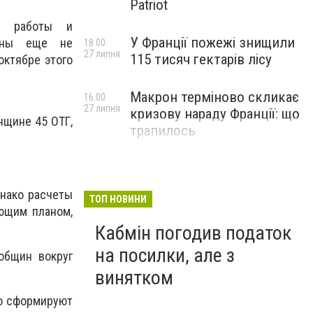
Patriot
ой работы и
У Франції пожежі знищили
щины еще не
18:00
27 липня
115 тисяч гектарів лісу
октябре этого
Макрон терміново скликає
16:00
27 липня
кризову нараду Франції: що
нщине 45 ОТГ,
трапилось
днако расчеты
ТОП НОВИНИ
ющим планом,
Кабмін погодив податок
на посилки, але з
общин вокруг
винятком
о сформируют