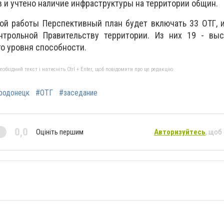
в и учтено наличие инфраструктуры на территории общин.
ой работы Перспективный план будет включать 33 ОТГ, 
трольной Правительству территории. Из них 19 - выс
го уровня способности.
бхідний текст і натисніть Ctrl + Enter, щоб повідомити про це редакцію
родонецк
#ОТГ
#заседание
0,0
Оцініть першим
Авторизуйтесь
, щоб