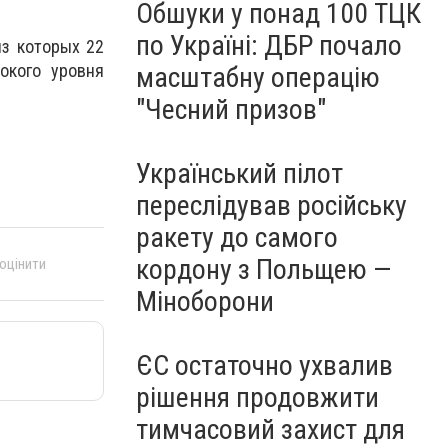
Обшуки у понад 100 ТЦК
по Україні: ДБР почало
из которых 22
окого уровня
масштабну операцію
"Чесний призов"
Український пілот
переслідував російську
ракету до самого
кордону з Польщею —
 оцінити
Міноборони
ЄС остаточно ухвалив
рішення продовжити
тимчасовий захист для