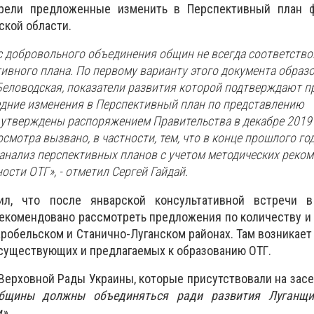
рели предложенные изменить в Перспективный план 
ской области.
с добровольного объединения общин не всегда соответств
ивного плана. По первому варианту этого документа образ
 Беловодская, показатели развития которой подтверждают п
едние изменения в Перспективный план по представлению
утверждены распоряжением Правительства в декабре 2019 
смотра вызвано, в частности, тем, что в конце прошлого г
анализ перспективных планов с учетом методических реком
ости ОТГ», - отметил Сергей Гайдай.
ил, что после январской консультативной встречи 
екомендовано рассмотреть предложения по количеству и
аробельском и Станично-Луганском районах. Там возникает
существующих и предлагаемых к образованию ОТГ.
Верховной Рады Украины, которые присутствовали на засе
бщины должны объединяться ради развития Луганщи
».