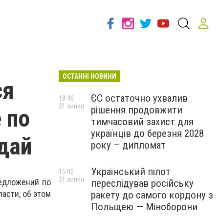
ОСТАННІ НОВИНИ
ся
ЄС остаточно ухвалив
18:46
31 липня
рішення продовжити
 по
тимчасовий захист для
українців до березня 2028
дай
року – дипломат
Український пілот
15:00
31 липня
редложений по
переслідував російську
асти, об этом
ракету до самого кордону з
Польщею — Міноборони