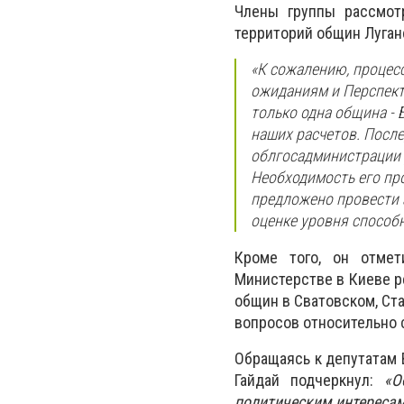
Члены группы рассмот
территорий общин Луган
«К сожалению, процес
ожиданиям и Перспект
только одна община -
наших расчетов. Посл
облгосадминистрации 
Необходимость его про
предложено провести 
оценке уровня способн
Кроме того, он отмет
Министерстве в Киеве р
общин в Сватовском, Ст
вопросов относительно 
Обращаясь к депутатам 
Гайдай подчеркнул:
«О
политическим интересам