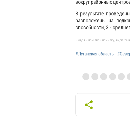
вокруг районных центро
В результате проведенн
расположены на подкон
способности, 3 - средне
Якщо ви помітили помилку, виділіть нео
#Луганская область
#Севе