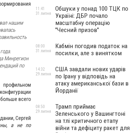
формирования
Обшуки у понад 100 ТЦК по
11:41
31 липня
Україні: ДБР почало
масштабну операцію
овал нашим
"Чесний призов"
овалась
равильность
Кабмін погодив податок на
08:00
года.
31 липня
посилки, але з винятком
ода Минрегион
ендаций по
США завдали нових ударів
14:32
29 липня
по Ірану у відповідь на
атаку американської бази в
в профильном
Йорданії
 конфигурации
 больше всего
Трамп приймає
08:50
29 липня
Зеленського у Вашингтоні
дании, Сергей
на тлі критичного етапу
ны, а не по
війни та дефіциту ракет для