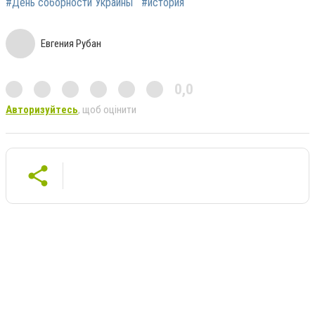
#День соборности Украины
#история
Евгения Рубан
0,0
Авторизуйтесь
, щоб оцінити