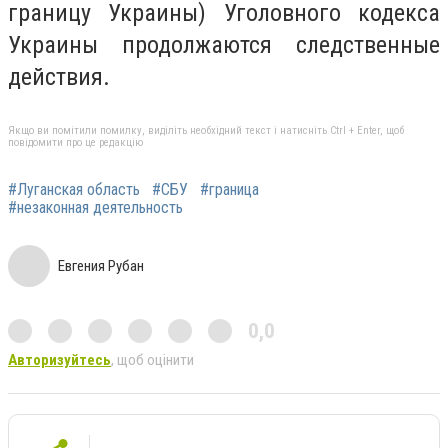
границу Украины) Уголовного кодекса
Украины продолжаются следственные
действия.
Якщо ви помітили помилку, виділіть необхідний текст і натисніть Ctrl + Enter, щоб
повідомити про це редакцію
#Луганская область
#СБУ
#граница
#незаконная деятельность
Евгения Рубан
0,0
Авторизуйтесь
, щоб оцінити