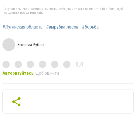
Якщо ви помітили помилку, виділіть необхідний текст і натисніть Ctrl + Enter, щоб
повідомити про це редакцію
#Луганская область
#вырубка лесов
#борьба
Евгения Рубан
0,0
Авторизуйтесь
, щоб оцінити