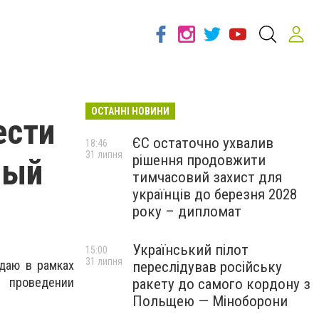
ОСТАННІ НОВИНИ
ести
ЄС остаточно ухвалив
18:46
31 липня
рішення продовжити
ный
тимчасовий захист для
українців до березня 2028
року – дипломат
Український пілот
15:00
31 липня
йдаю в рамках
переслідував російську
 проведении
ракету до самого кордону з
Польщею — Міноборони