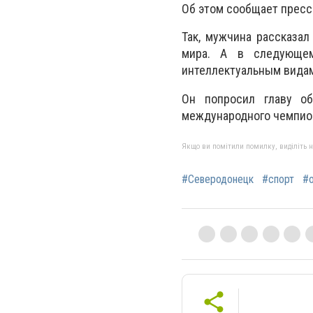
Об этом сообщает пресс
Так, мужчина рассказал
мира. А в следующем
интеллектуальным видам
Он попросил главу о
международного чемпион
Якщо ви помітили помилку, виділіть нео
#Северодонецк
#спорт
#о