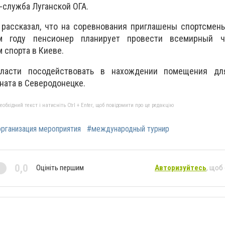
-служба Луганской ОГА.
 рассказал, что на соревнования приглашены спортсмен
 году пенсионер планирует провести всемирный ч
 спорта в Киеве.
бласти посодействовать в нахождении помещения дл
ата в Северодонецке.
бхідний текст і натисніть Ctrl + Enter, щоб повідомити про це редакцію
рганизация мероприятия
#международный турнир
0,0
Оцініть першим
Авторизуйтесь
, щоб