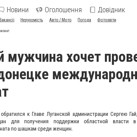
Новини
Оголошення
Довідник
Вакансії
Нерухомість
Авто / Мото
Погода
Фотозвіти
пионат
й мужчина хочет пров
одонецке международ
ат
 обратился к Главе Луганской администрации Сергею Га
дан для получения поддержки областной власти в
ната по шашкам среди женщин.