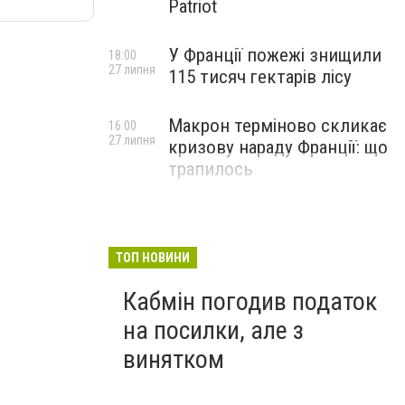
Patriot
У Франції пожежі знищили
18:00
27 липня
115 тисяч гектарів лісу
Макрон терміново скликає
16:00
27 липня
кризову нараду Франції: що
трапилось
ТОП НОВИНИ
Кабмін погодив податок
на посилки, але з
винятком