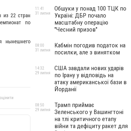
Обшуки у понад 100 ТЦК по
11:41
31 липня
Україні: ДБР почало
ы из 22 стран
масштабну операцію
емпионат по
"Чесний призов"
я нынешнего
Кабмін погодив податок на
08:00
31 липня
посилки, але з винятком
США завдали нових ударів
14:32
29 липня
по Ірану у відповідь на
атаку американської бази в
Йорданії
 оцінити
Трамп приймає
08:50
29 липня
Зеленського у Вашингтоні
на тлі критичного етапу
війни та дефіциту ракет для