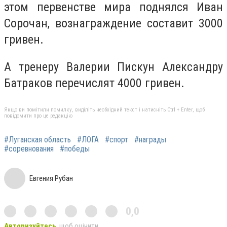
этом первенстве мира поднялся Иван
Сорочан, вознаграждение составит 3000
гривен.
А тренеру Валерии Пискун Александру
Батраков перечислят 4000 гривен.
Якщо ви помітили помилку, виділіть необхідний текст і натисніть Ctrl + Enter, щоб
повідомити про це редакцію
#Луганская область
#ЛОГА
#спорт
#награды
#соревнования
#победы
Евгения Рубан
0,0
Авторизуйтесь
, щоб оцінити