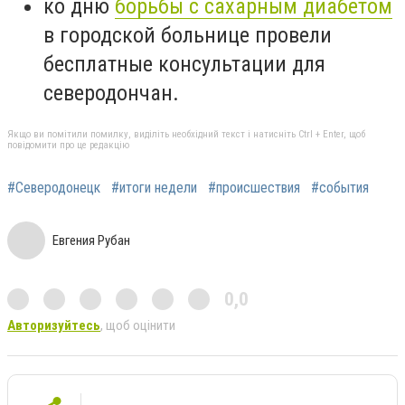
ко дню
борьбы с сахарным диабетом
в городской больнице провели
бесплатные консультации для
северодончан.
Якщо ви помітили помилку, виділіть необхідний текст і натисніть Ctrl + Enter, щоб
повідомити про це редакцію
#Северодонецк
#итоги недели
#происшествия
#события
Евгения Рубан
0,0
Авторизуйтесь
, щоб оцінити