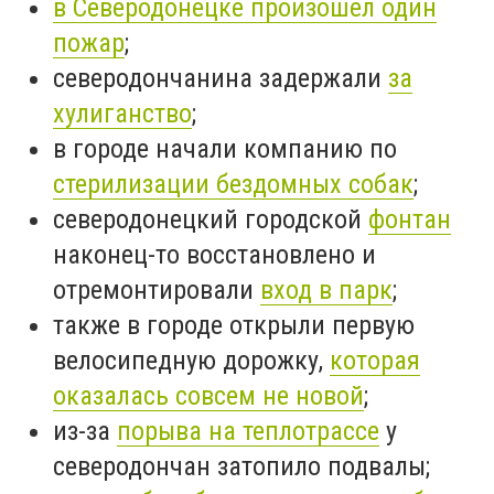
в Северодонецке произошел один
пожар
;
северодончанина задержали
за
хулиганство
;
в городе начали компанию по
стерилизации бездомных собак
;
северодонецкий городской
фонтан
наконец-то восстановлено и
отремонтировали
вход в парк
;
также в городе открыли первую
велосипедную дорожку,
которая
оказалась совсем не новой
;
и
з-за
порыва на теплотрассе
у
северодончан затопило подвалы;