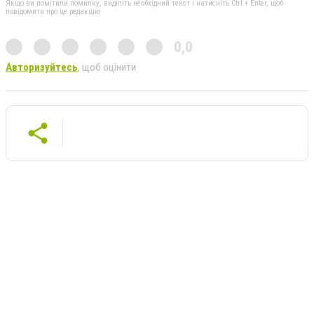
Якщо ви помітили помилку, виділіть необхідний текст і натисніть Ctrl + Enter, щоб
повідомити про це редакцію
0,0
Авторизуйтесь
, щоб оцінити