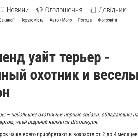
Новини
Оголошення
Довідник
Вакансії
Нерухомість
Авто / Мото
Погода
Фотозвіти
ленд уайт терьер -
ный охотник и весел
он
еры – небольшие охотничьи норные собаки, обладающие н
артом, чьей родиной является Шотландия.
ров чаще всего приобретают в возрасте от 2 до 4 месяцев