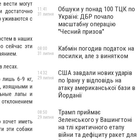
е вести могут
Обшуки у понад 100 ТЦК по
11:41
и достаточно
31 липня
Україні: ДБР почало
о уживаются с
масштабну операцію
"Чесний призов"
остем в наших
о сейчас эти
Кабмін погодив податок на
08:00
аянием.
31 липня
посилки, але з винятком
 лесах.
США завдали нових ударів
14:32
29 липня
 лишь 6-9 кг,
по Ірану у відповідь на
ы, изящными и
атаку американської бази в
льные лапы и
Йорданії
т отклонением
Трамп приймає
08:50
29 липня
Зеленського у Вашингтоні
о хочет иметь
на тлі критичного етапу
ти эти собаки
війни та дефіциту ракет для