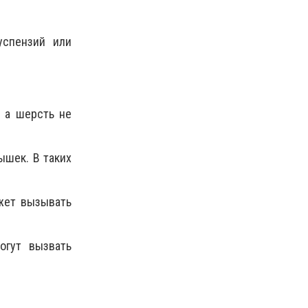
успензий или
, а шерсть не
ышек. В таких
жет вызывать
огут вызвать