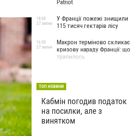
Patriot
У Франції пожежі знищили
18:00
27 липня
115 тисяч гектарів лісу
Макрон терміново скликає
16:00
27 липня
кризову нараду Франції: що
трапилось
ТОП НОВИНИ
Кабмін погодив податок
на посилки, але з
винятком