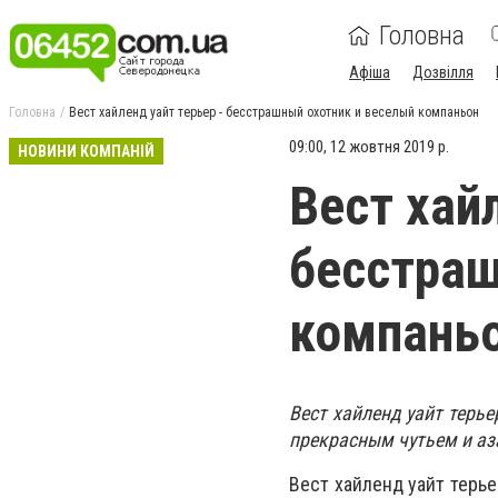
Головна
Афіша
Дозвілля
Головна
Вест хайленд уайт терьер - бесстрашный охотник и веселый компаньон
09:00, 12 жовтня 2019 р.
НОВИНИ КОМПАНІЙ
Вест хай
бесстраш
компань
Вест хайленд уайт терь
прекрасным чутьем и аз
Вест хайленд уайт терье