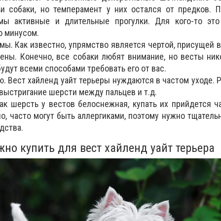
и собаки, но темперамент у них остался от предков. 
мы активные и длительные прогулки. Для кого-то эт
о минусом.
мы.
Как известно, упрямство является чертой, присущей 
ены. Конечно, все собаки любят внимание, но весты ник
будут всеми способами требовать его от вас.
ю.
Вест хайленд уайт терьеры нуждаются в частом уходе. 
 выстригание шерсти между пальцев и т.д.
ак шерсть у вестов белоснежная, купать их прийдется ч
но, часто могут быть аллергиками, поэтому нужно тщатель
дства.
жно купить для вест хайленд уайт терьера