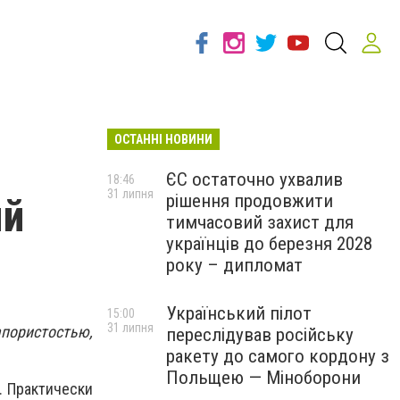
ОСТАННІ НОВИНИ
ЄС остаточно ухвалив
18:46
31 липня
рішення продовжити
ый
тимчасовий захист для
українців до березня 2028
року – дипломат
Український пілот
15:00
31 липня
апористостью,
переслідував російську
ракету до самого кордону з
Польщею — Міноборони
. Практически