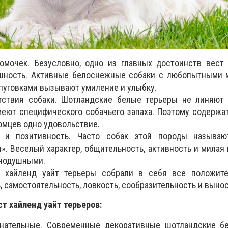
комочек.
Безусловно, одно из главных достоинств вест
ешность. Активные белоснежные собаки с любопытными 
пуговками вызывают умиление и улыбку.
ствия собаки.
Шотландские белые терьеры не линяют 
меют специфического собачьего запаха. Поэтому содержа
омцев одно удовольствие.
 и позитивность.
Часто собак этой породы называют
». Веселый характер, общительность, активность и милая
внодушными.
 хайленд уайт терьеры собрали в себя все положит
, самостоятельность, ловкость, сообразительность и выно
т хайленд уайт терьеров:
нательные.
Современные декоративные шотландские б