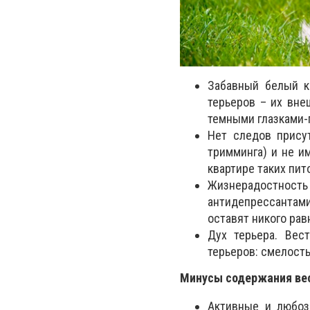
Забавный белый 
терьеров – их вн
темными глазками-
Нет следов присут
тримминга) и не и
квартире таких пит
Жизнерадостность
антидепрессантами
оставят никого ра
Дух терьера.
Вест
терьеров: смелость
Минусы содержания вес
Активные и любоз