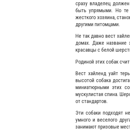
сразу владелец должен
быть упрямыми. Но те 
жесткого хозяина, стан
другими питомцами.
Не так давно вест хайл
домах. Даже название 
красавцы с белой шерст
Родиной этих собак счи
Вест хайленд уайт терь
высотой собака достиг
миниатюрными этих со
мускулистая спина. Шер
от стандартов.
Эти собаки подходят не
умного и веселого друг
занимают призовые мест