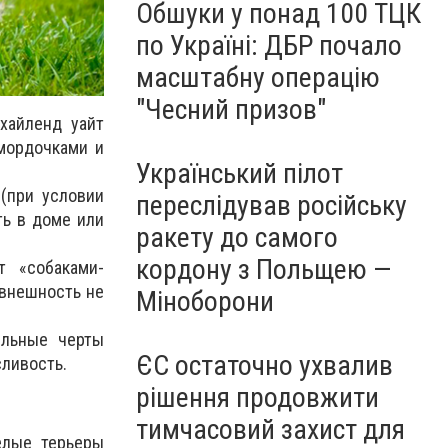
Обшуки у понад 100 ТЦК
по Україні: ДБР почало
масштабну операцію
"Чесний призов"
 хайленд уайт
мордочками и
Український пілот
(при условии
переслідував російську
ть в доме или
ракету до самого
кордону з Польщею —
 «собаками-
 внешность не
Міноборони
ельные черты
ЄС остаточно ухвалив
сливость.
рішення продовжити
тимчасовий захист для
елые терьеры