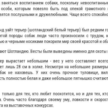
 заняться воспитанием собаки, поскольку невоспитанны
особи, которым повезло быть под опекой грамотного 
овятся послушными и дружелюбными. Чаще всего спокойн
енд уайт терьер (шотландский белый терьер) был редким г
этой породы собак люди часто произносили с трудом, н
ью и черными носиками покорили мир своей красотой и об
тают Шотландию. Весты были выведены именно для охоты в
ер вырастает небольшим - вес у него составляет всего
ает лишь 28 см в холке. Несмотря на небольшие размер
бак не назовешь. У них очень прочное туловище, ви
сть полностью белая и даже небольшое пятнышко считаю
 только для тех, кто любит поохотится, но и для тех, кт
а. Очень часто благодаря своему уму, ловкости и скорос
а на выставочных конкурсах.