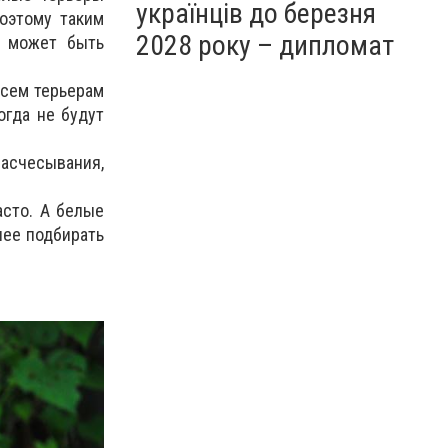
українців до березня
Поэтому таким
2028 року – дипломат
о может быть
всем терьерам
огда не будут
Расчесывания,
асто. А белые
нее подбирать