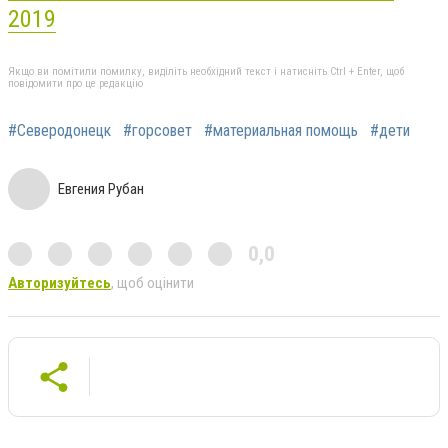
2019
Якщо ви помітили помилку, виділіть необхідний текст і натисніть Ctrl + Enter, щоб
повідомити про це редакцію
#Северодонецк
#горсовет
#материальная помощь
#дети
Евгения Рубан
0,0
Авторизуйтесь
, щоб оцінити