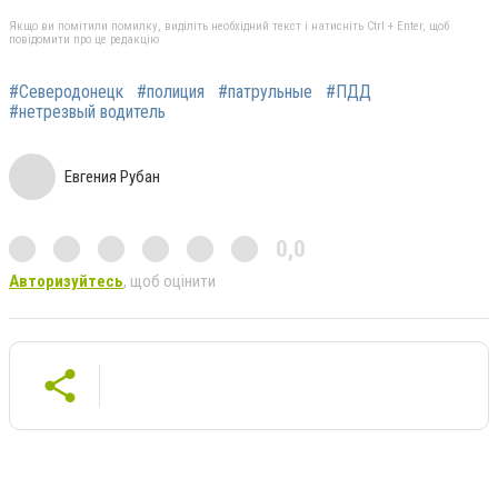
Якщо ви помітили помилку, виділіть необхідний текст і натисніть Ctrl + Enter, щоб
повідомити про це редакцію
#Северодонецк
#полиция
#патрульные
#ПДД
#нетрезвый водитель
Евгения Рубан
0,0
Авторизуйтесь
, щоб оцінити