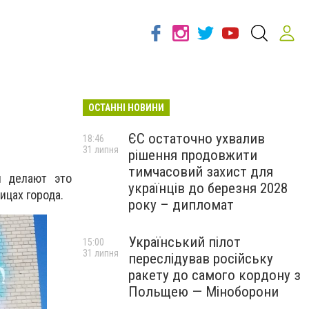
ОСТАННІ НОВИНИ
ЄС остаточно ухвалив
18:46
31 липня
рішення продовжити
тимчасовий захист для
и делают это
українців до березня 2028
ицах города.
року – дипломат
Український пілот
15:00
31 липня
переслідував російську
ракету до самого кордону з
Польщею — Міноборони