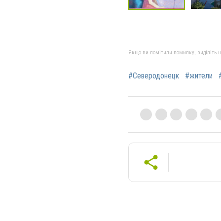
Якщо ви помітили помилку, виділіть нео
#Северодонецк
#жители