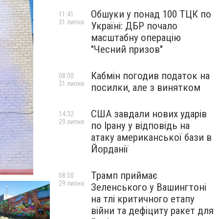
Обшуки у понад 100 ТЦК по
11:41
31 липня
Україні: ДБР почало
масштабну операцію
"Чесний призов"
Кабмін погодив податок на
08:00
31 липня
посилки, але з винятком
США завдали нових ударів
14:32
29 липня
по Ірану у відповідь на
атаку американської бази в
Йорданії
Трамп приймає
08:50
29 липня
Зеленського у Вашингтоні
на тлі критичного етапу
війни та дефіциту ракет для