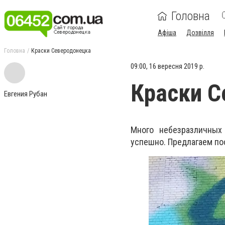
Головна
Афіша
Дозвілля
Головна
Краски Северодонецка
09:00, 16 вересня 2019 р.
Краски С
Евгения Рубан
Много небезразличных
успешно. Предлагаем по