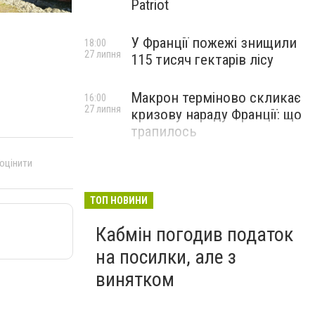
Patriot
У Франції пожежі знищили
18:00
27 липня
115 тисяч гектарів лісу
Макрон терміново скликає
16:00
27 липня
кризову нараду Франції: що
трапилось
 оцінити
ТОП НОВИНИ
Кабмін погодив податок
на посилки, але з
винятком