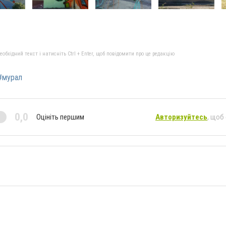
бхідний текст і натисніть Ctrl + Enter, щоб повідомити про це редакцію
#мурал
0,0
Оцініть першим
Авторизуйтесь
, щоб